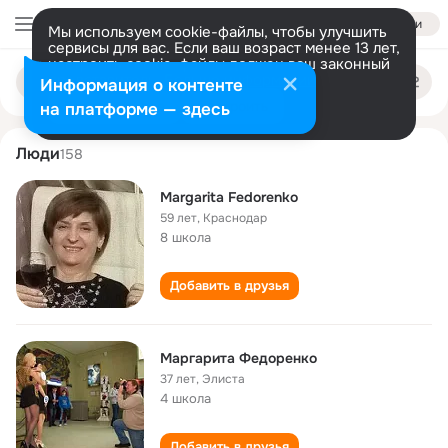
Войти
Мы используем cookie-файлы, чтобы улучшить
сервисы для вас. Если ваш возраст менее 13 лет,
настроить cookie-файлы должен ваш законный
margarita fedorenko
Поиск
представитель.
Больше информации
Информация о контенте
по
людям
Разрешить все
Настроить
на платформе — здесь
Люди
158
Margarita Fedorenko
59 лет
,
Краснодар
8 школа
Добавить в друзья
Маргарита Федоренко
37 лет
,
Элиста
4 школа
Добавить в друзья