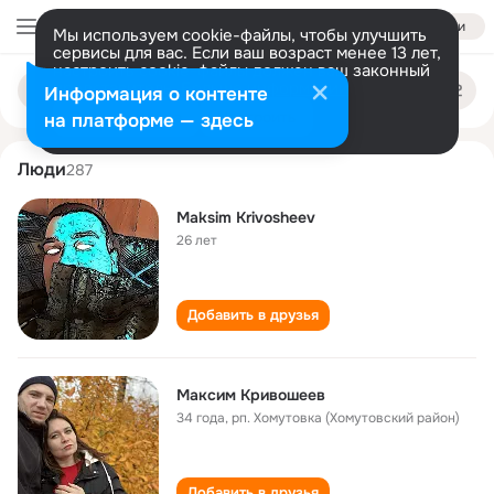
Войти
Мы используем cookie-файлы, чтобы улучшить
сервисы для вас. Если ваш возраст менее 13 лет,
настроить cookie-файлы должен ваш законный
maksim krivosheev
Поиск
представитель.
Больше информации
Информация о контенте
по
людям
Разрешить все
Настроить
на платформе — здесь
Люди
287
Maksim Krivosheev
26 лет
Добавить в друзья
Максим Кривошеев
34 года
,
рп. Хомутовка (Хомутовский район)
Добавить в друзья