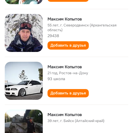
Максим Копытов
55 лет
,
г. Северодвинск (Архангельская
область)
29438
Добавить в друзья
Максим Копытов
21 год
,
Ростов-на-Дону
93 школа
Добавить в друзья
Максим Копытов
39 лет
,
г. Бийск (Алтайский край)