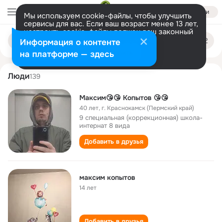
Войти
Мы используем cookie-файлы, чтобы улучшить
сервисы для вас. Если ваш возраст менее 13 лет,
настроить cookie-файлы должен ваш законный
maksim kopytov
Поиск
представитель.
Больше информации
Информация о контенте
по
людям
Разрешить все
Настроить
на платформе — здесь
Люди
139
Максим😘😘 Копытов 😘😘
40 лет
,
г. Краснокамск (Пермский край)
9 специальная (коррекционная) школа-
интернат 8 вида
Добавить в друзья
максим копытов
14 лет
Добавить в друзья