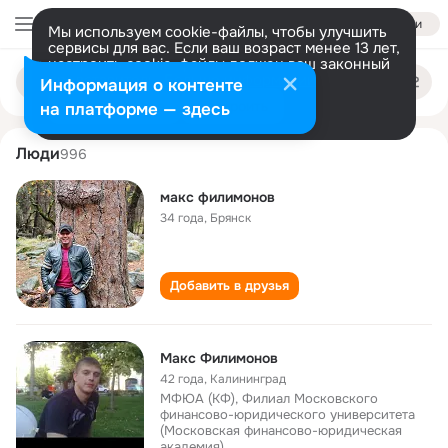
Войти
Мы используем cookie-файлы, чтобы улучшить
сервисы для вас. Если ваш возраст менее 13 лет,
настроить cookie-файлы должен ваш законный
maks filimonov
Поиск
представитель.
Больше информации
Информация о контенте
по
людям
Разрешить все
Настроить
на платформе — здесь
Люди
996
макс филимонов
34 года
,
Брянск
Добавить в друзья
Макс Филимонов
42 года
,
Калининград
МФЮА (КФ), Филиал Московского
финансово-юридического университета
(Московская финансово-юридическая
академия)