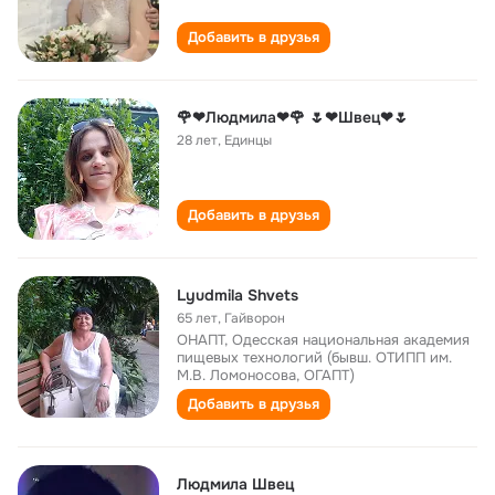
Добавить в друзья
🌹❤Людмила❤🌹 🌷❤Швец❤🌷
28 лет
,
Единцы
Добавить в друзья
Lyudmila Shvets
65 лет
,
Гайворон
ОНАПТ, Одесская национальная академия
пищевых технологий (бывш. ОТИПП им.
М.В. Ломоносова, ОГАПТ)
Добавить в друзья
Людмила Швец