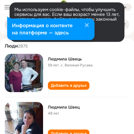
Войти
Мы используем cookie-файлы, чтобы улучшить
сервисы для вас. Если ваш возраст менее 13 лет,
настроить cookie-файлы должен ваш законный
lyudmila shvets
Поиск
представитель.
Больше информации
Информация о контенте
по
людям
Разрешить все
Настроить
на платформе — здесь
Люди
2875
Людмила Швець
59 лет
,
с. Великая Русава
Добавить в друзья
Людмила Швец
48 лет
Добавить в друзья