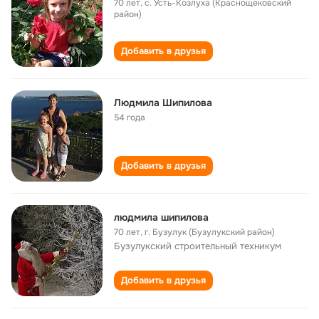
70 лет
,
с. Усть-Козлуха (Краснощековский
район)
Добавить в друзья
Людмила Шипилова
54 года
Добавить в друзья
людмила шипилова
70 лет
,
г. Бузулук (Бузулукский район)
Бузулукский строительный техникум
Добавить в друзья