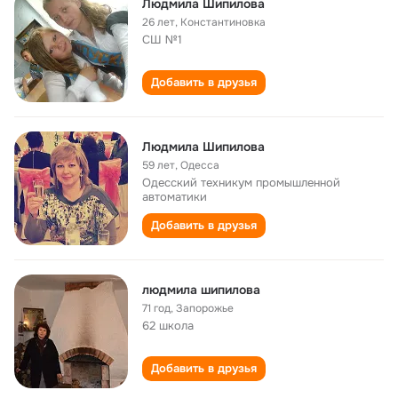
Людмила Шипилова
26 лет
,
Константиновка
СШ №1
Добавить в друзья
Людмила Шипилова
59 лет
,
Одесса
Одесский техникум промышленной
автоматики
Добавить в друзья
людмила шипилова
71 год
,
Запорожье
62 школа
Добавить в друзья