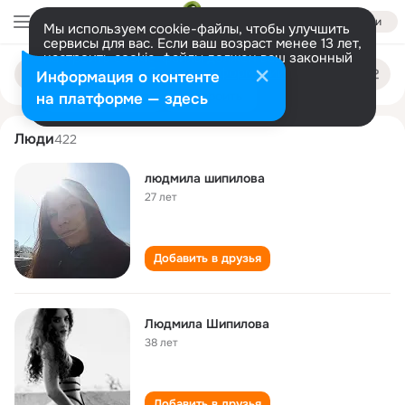
Войти
Мы используем cookie-файлы, чтобы улучшить
сервисы для вас. Если ваш возраст менее 13 лет,
настроить cookie-файлы должен ваш законный
lyudmila shipilova
Поиск
представитель.
Больше информации
Информация о контенте
по
людям
Разрешить все
Настроить
на платформе — здесь
Люди
422
людмила шипилова
27 лет
Добавить в друзья
Людмила Шипилова
38 лет
Добавить в друзья