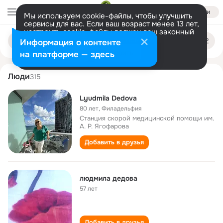
Войти
Мы используем cookie-файлы, чтобы улучшить
сервисы для вас. Если ваш возраст менее 13 лет,
настроить cookie-файлы должен ваш законный
lyudmila dedova
Поиск
представитель.
Больше информации
Информация о контенте
по
людям
Разрешить все
Настроить
на платформе — здесь
Люди
315
Lyudmila Dedova
80 лет
,
Филадельфия
Станция скорой медицинской помощи им.
А. Р. Ягофарова
Добавить в друзья
людмила дедова
57 лет
Добавить в друзья