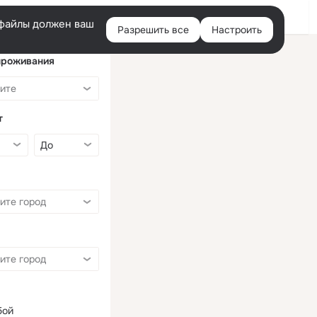
Войти
e-файлы должен ваш
Разрешить все
Настроить
Правая
колонка
проживания
т
бой