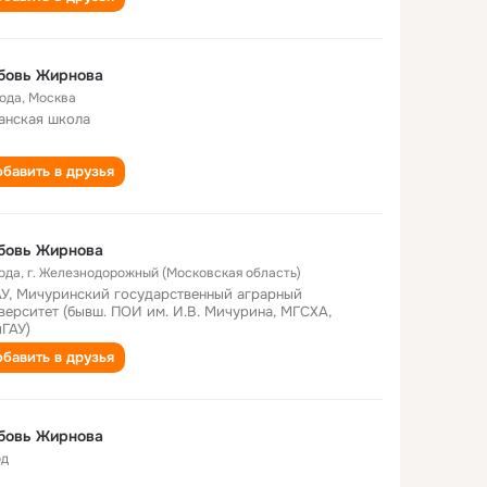
бовь Жирнова
года
,
Москва
анская школа
бавить в друзья
бовь Жирнова
года
,
г. Железнодорожный (Московская область)
У, Мичуринский государственный аграрный
верситет (бывш. ПОИ им. И.В. Мичурина, МГСХА,
ГАУ)
бавить в друзья
бовь Жирнова
од