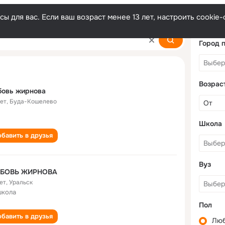
ы для вас. Если ваш возраст менее 13 лет, настроить cooki
Город 
Возрас
бовь жирнова
лет
,
Буда-Кошелево
Школа
бавить в друзья
Вуз
БОВЬ ЖИРНОВА
ет
,
Уральск
школа
Пол
бавить в друзья
Лю