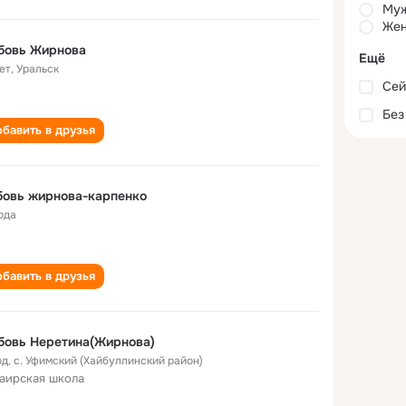
Му
Жен
бовь Жирнова
Ещё
ет
,
Уральск
Сей
Без
бавить в друзья
бовь жирнова-карпенко
ода
бавить в друзья
бовь Неретина(Жирнова)
од
,
с. Уфимский (Хайбуллинский район)
аирская школа