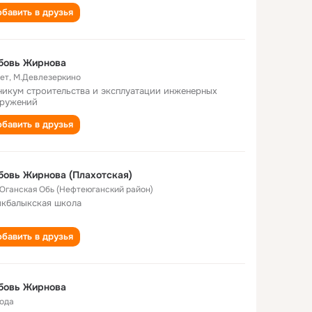
бавить в друзья
бовь Жирнова
лет
,
М.Девлезеркино
никум строительства и эксплуатации инженерных
ружений
бавить в друзья
овь Жирнова (Плахотская)
 Юганская Обь (Нефтеюганский район)
кбалыкская школа
бавить в друзья
бовь Жирнова
года