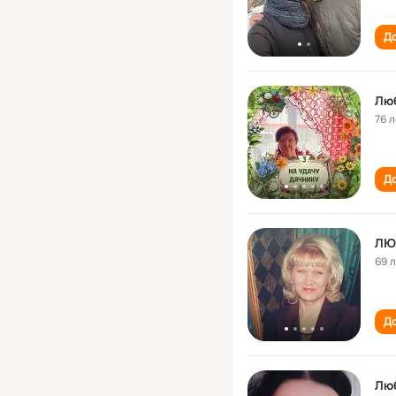
До
Лю
76 л
До
ЛЮ
69 
До
Лю