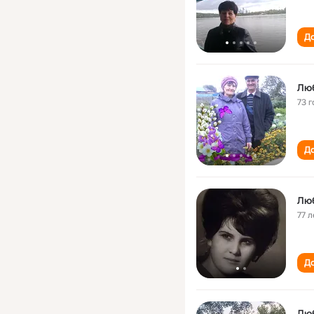
До
Лю
73 г
До
Лю
77 л
До
Лю