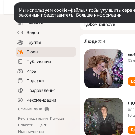
Мы используем cookie-файлы, чтобы улучшить сервис
законный представитель.
Больше информации
Левая
Поиск
Главная
lyubov zhirnova
колонка
по
людям
Видео
Люди
224
Группы
Люди
лю
59 
Публикации
Игры
Подарки
До
Поздравления
Рекомендации
ЛЮ
Сменить язык
67 л
16 
Рекламодателям
Помощь
Новости
Ещё
До
Мы применяем