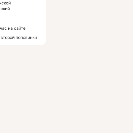
жской
ский
час на сайте
 второй половинки