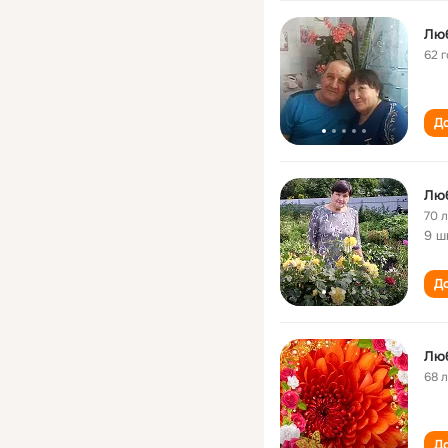
Люб
62 
До
Лю
70 
9 ш
До
Лю
68 
До