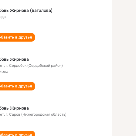
овь Жирнова (Баталова)
года
бавить в друзья
бовь Жирнова
лет
,
г. Сердобск (Сердобский район)
кола
бавить в друзья
бовь Жирнова
лет
,
г. Саров (Нижегородская область)
бавить в друзья