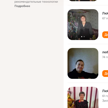
рекомендательные технологии
Подробнее
Лю
67 л
До
лю
74 г
До
Лю
61 г
Зил