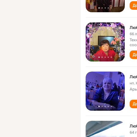
До
Лю
66 
Тех
соо
До
Люб
нп.
Ары
До
Лю
64 