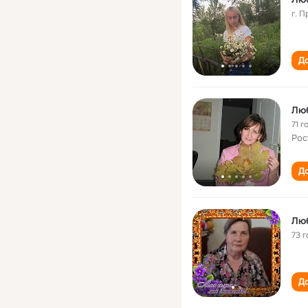
г. 
До
Люб
71 г
Рос
До
Лю
73 г
До