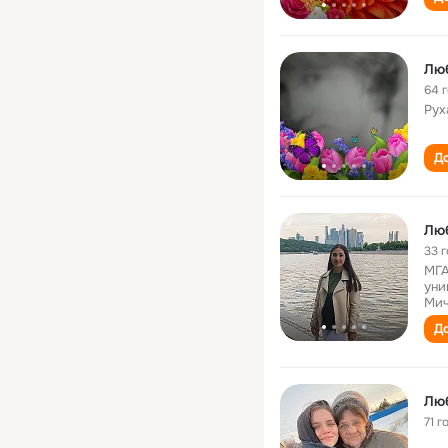
Лю
64 
Рух
До
Лю
33 
МГА
уни
Мич
До
Лю
71 г