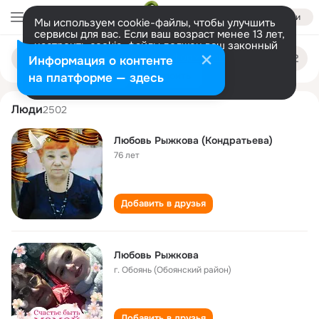
Войти
Мы используем cookie-файлы, чтобы улучшить
сервисы для вас. Если ваш возраст менее 13 лет,
настроить cookie-файлы должен ваш законный
lyubov ryzhkova
Поиск
представитель.
Больше информации
Информация о контенте
по
людям
Разрешить все
Настроить
на платформе — здесь
Люди
2502
Любовь Рыжкова (Кондратьева)
76 лет
Добавить в друзья
Любовь Рыжкова
г. Обоянь (Обоянский район)
Добавить в друзья