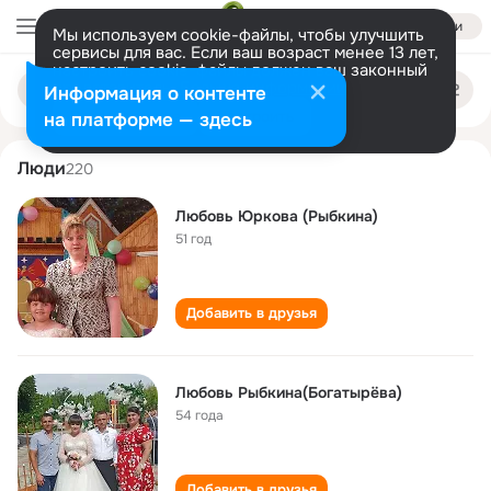
Войти
Мы используем cookie-файлы, чтобы улучшить
сервисы для вас. Если ваш возраст менее 13 лет,
настроить cookie-файлы должен ваш законный
lyubov rybkina
Поиск
представитель.
Больше информации
Информация о контенте
по
людям
Разрешить все
Настроить
на платформе — здесь
Люди
220
Любовь Юркова (Рыбкина)
51 год
Добавить в друзья
Любовь Рыбкина(Богатырёва)
54 года
Добавить в друзья