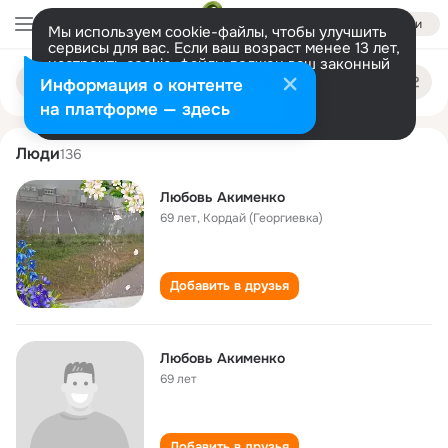
Войти
Мы используем cookie-файлы, чтобы улучшить
сервисы для вас. Если ваш возраст менее 13 лет,
настроить cookie-файлы должен ваш законный
lyubov akimenko
Поиск
представитель.
Больше информации
Информация о контенте
по
людям
Разрешить все
Настроить
на платформе — здесь
Люди
136
Любовь Акименко
69 лет
,
Кордай (Георгиевка)
Добавить в друзья
Любовь Акименко
69 лет
Добавить в друзья