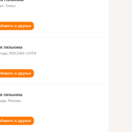
лет
,
Томск
бавить в друзья
я лялькина
 года
,
МОСКВА-СИТИ
бавить в друзья
я лялькина
года
,
Москва
бавить в друзья