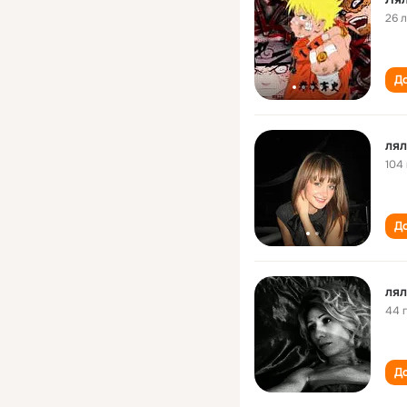
26 
До
лял
104
До
лял
44 
До