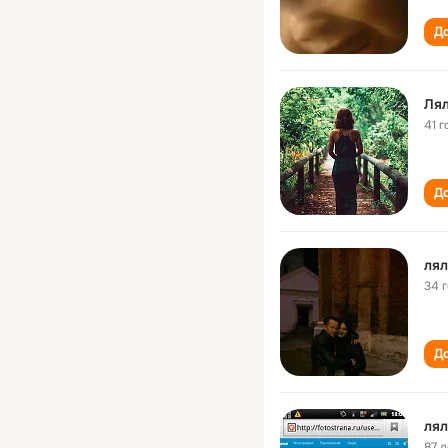
До
Лял
41 г
До
лял
34 
До
лял
87 л