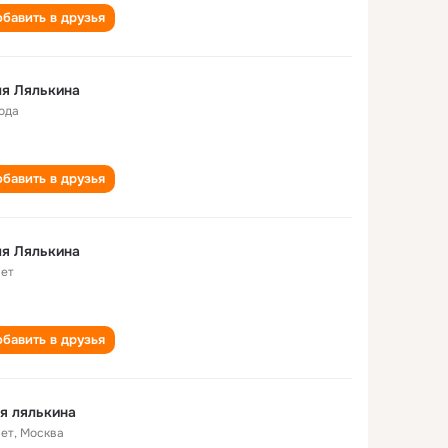
бавить в друзья
я Лялькина
года
бавить в друзья
я Лялькина
лет
бавить в друзья
я лялькина
лет
,
Москва