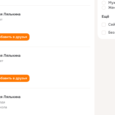
Му
Жен
я Лялькина
Ещё
ет
Сей
Без
бавить в друзья
я Лялькина
лет
бавить в друзья
я Лялькина
года
кола