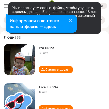
Войти
Мы используем cookie-файлы, чтобы улучшить
сервисы для вас. Если ваш возраст менее 13 лет,
настроить cookie-файлы должен ваш законный
liza lukina
Поиск
представитель.
Больше информации
Информация о контенте
по
людям
Разрешить все
Настроить
на платформе — здесь
Люди
363
liza lukina
38 лет
Добавить в друзья
LiZa LuKiNa
17 лет
Добавить в друзья