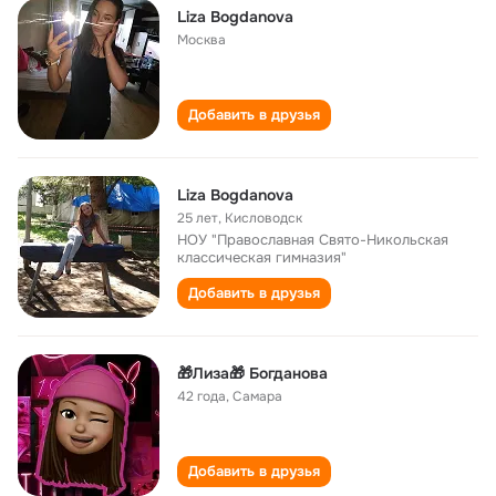
Liza Bogdanova
Москва
Добавить в друзья
Liza Bogdanova
25 лет
,
Кисловодск
НОУ "Православная Свято-Никольская
классическая гимназия"
Добавить в друзья
🎁Лиза🎁 Богданова
42 года
,
Самара
Добавить в друзья