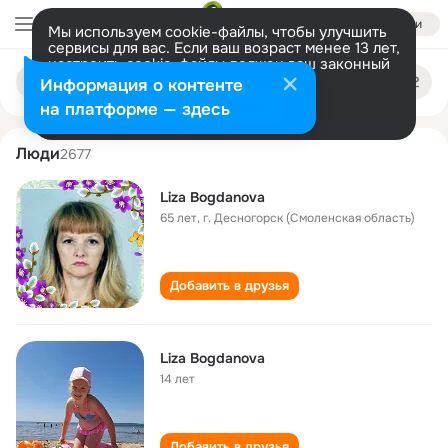
Войти
Мы используем cookie-файлы, чтобы улучшить
сервисы для вас. Если ваш возраст менее 13 лет,
настроить cookie-файлы должен ваш законный
liza bogdanova
Поиск
представитель.
Больше информации
Информация о контенте
по
людям
Разрешить все
Настроить
на платформе — здесь
Люди
2677
Liza Bogdanova
65 лет
,
г. Десногорск (Смоленская область)
Добавить в друзья
Liza Bogdanova
14 лет
Добавить в друзья