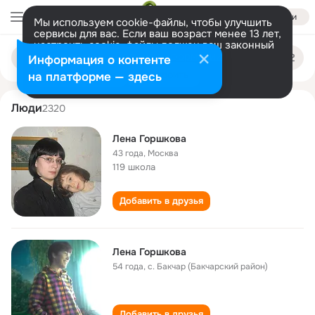
Войти
Мы используем cookie-файлы, чтобы улучшить
сервисы для вас. Если ваш возраст менее 13 лет,
настроить cookie-файлы должен ваш законный
lena gorshkova
Поиск
представитель.
Больше информации
Информация о контенте
по
людям
Разрешить все
Настроить
на платформе — здесь
Люди
2320
Лена Горшкова
43 года
,
Москва
119 школа
Добавить в друзья
Лена Горшкова
54 года
,
с. Бакчар (Бакчарский район)
Добавить в друзья