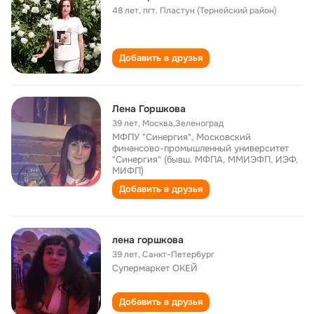
48 лет
,
пгт. Пластун (Тернейский район)
Добавить в друзья
Лена Горшкова
39 лет
,
Москва,Зеленоград
МФПУ "Синергия", Московский
финансово-промышленный университет
"Синергия" (бывш. МФПА, ММИЭФП, ИЭФ,
МИФП)
Добавить в друзья
лена горшкова
39 лет
,
Санкт-Петербург
Супермаркет ОКЕЙ
Добавить в друзья