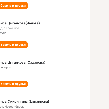
бавить в друзья
иса Цыганкова(Чанова)
од
,
с.Троицкое
кола
бавить в друзья
иса Цыганкова (Сахарова)
сноярск
бавить в друзья
иса Смирнягина (Цыганкова)
лет
,
Новосибирск