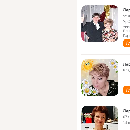
Ла
55 
УрФ
уни
Ель
Гор
До
Ла
Вла
До
Ла
67 л
14 