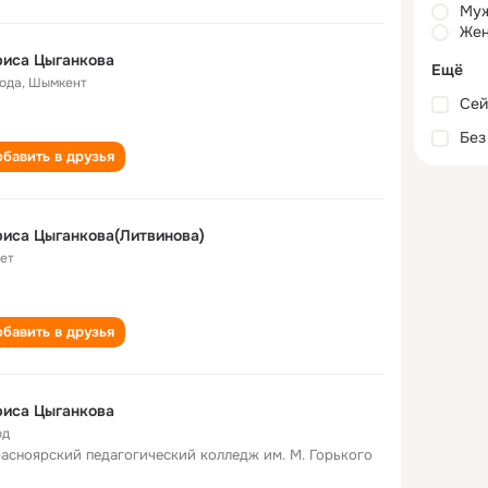
Му
Жен
риса Цыганкова
Ещё
года
,
Шымкент
Сей
Без
бавить в друзья
иса Цыганкова(Литвинова)
лет
бавить в друзья
риса Цыганкова
од
расноярский педагогический колледж им. М. Горького