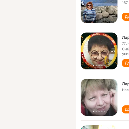
167
До
Ла
77 л
Сиб
уни
До
Лар
Нал
До