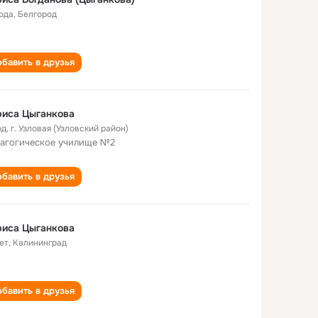
года
,
Белгород
бавить в друзья
риса Цыганкова
од
,
г. Узловая (Узловский район)
агогическое училище №2
бавить в друзья
риса Цыганкова
ет
,
Калининград
бавить в друзья