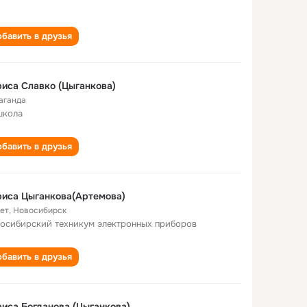
бавить в друзья
иса Славко (Цыганкова)
аганда
школа
бавить в друзья
иса Цыганкова(Артемова)
лет
,
Новосибирск
осибирский техникум электронных приборов
бавить в друзья
иса Богданова (Цыганкова)