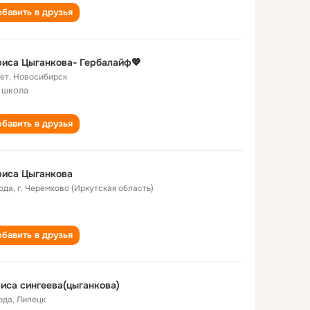
бавить в друзья
иса Цыганкова- Гербалайф💖
лет
,
Новосибирск
 школа
бавить в друзья
риса Цыганкова
года
,
г. Черемхово (Иркутская область)
бавить в друзья
иса сингеева(цыганкова)
ода
,
Липецк