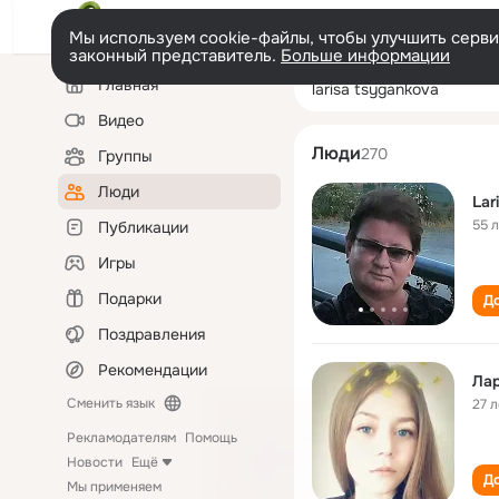
Мы используем cookie-файлы, чтобы улучшить сервис
законный представитель.
Больше информации
Левая
Поиск
Главная
larisa tsygankov
колонка
по
людям
Видео
Люди
270
Группы
Люди
Lar
55 
Публикации
Игры
Подарки
До
Поздравления
Рекомендации
Ла
Сменить язык
27 л
Рекламодателям
Помощь
Новости
Ещё
До
Мы применяем