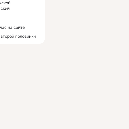
жской
ский
час на сайте
 второй половинки