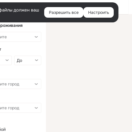
Войти
e-файлы должен ваш
Разрешить все
Настроить
Правая
колонка
проживания
т
бой