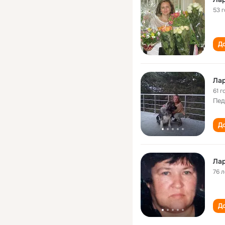
53 
До
Ла
61 г
Пед
До
Ла
76 л
До