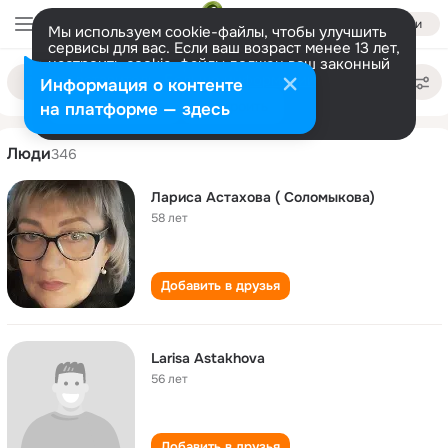
Войти
Мы используем cookie-файлы, чтобы улучшить
сервисы для вас. Если ваш возраст менее 13 лет,
настроить cookie-файлы должен ваш законный
larisa astakhova
Поиск
представитель.
Больше информации
Информация о контенте
по
людям
Разрешить все
Настроить
на платформе — здесь
Люди
346
Лариса Астахова ( Соломыкова)
58 лет
Добавить в друзья
Larisa Astakhova
56 лет
Добавить в друзья