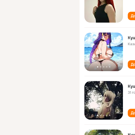
До
Ку
Каз
До
Ку
31 г
До
Ку