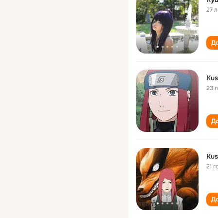
27 л
До
Kus
23 
До
Kus
21 г
До