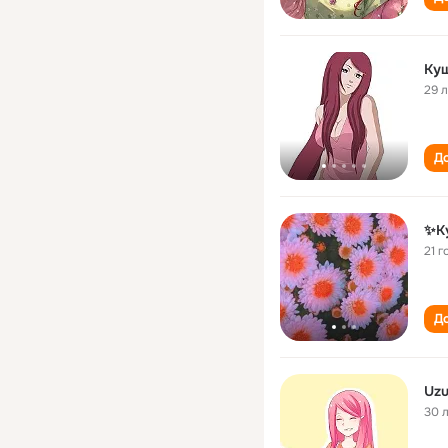
Ку
29 
До
✨К
21 г
До
Uzu
30 