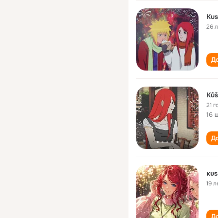
Kus
26 
До
Kůš
21 г
16 
До
ᴋᴜs
19 л
До