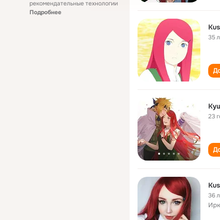
рекомендательные технологии
Подробнее
Kus
35 
До
Ку
23 
До
Kus
36 
Ирк