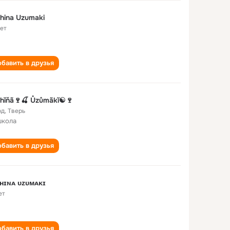
hina Uzumaki
лет
бавить в друзья
hĭňã🍷🍒 Ůzůmãkĭ☯️🍷
од
,
Тверь
школа
бавить в друзья
ʜɪɴᴀ ᴜᴢᴜᴍᴀᴋɪ
ет
бавить в друзья