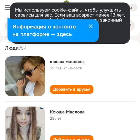
Войти
Мы используем cookie-файлы, чтобы улучшить
сервисы для вас. Если ваш возраст менее 13 лет,
настроить cookie-файлы должен ваш законный
ksyusha maslova
Поиск
представитель.
Больше информации
Информация о контенте
по
людям
Разрешить все
Настроить
на платформе — здесь
Люди
754
ксюша маслова
39 лет
,
Ульяновск
Добавить в друзья
Ксюша Маслова
28 лет
Добавить в друзья