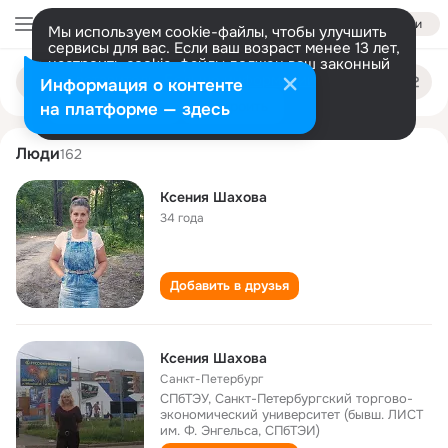
Войти
Мы используем cookie-файлы, чтобы улучшить
сервисы для вас. Если ваш возраст менее 13 лет,
настроить cookie-файлы должен ваш законный
kseniya shakhova
Поиск
представитель.
Больше информации
Информация о контенте
по
людям
Разрешить все
Настроить
на платформе — здесь
Люди
162
Ксения Шахова
34 года
Добавить в друзья
Ксения Шахова
Санкт-Петербург
СПбТЭУ, Санкт-Петербургский торгово-
экономический университет (бывш. ЛИСТ
им. Ф. Энгельса, СПбТЭИ)