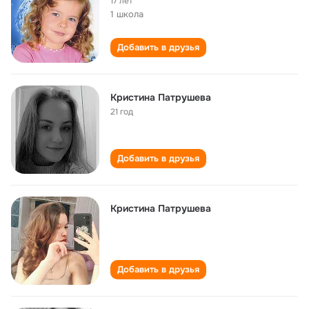
17 лет
1 школа
Добавить в друзья
Кристина Патрушева
21 год
Добавить в друзья
Кристина Патрушева
Добавить в друзья