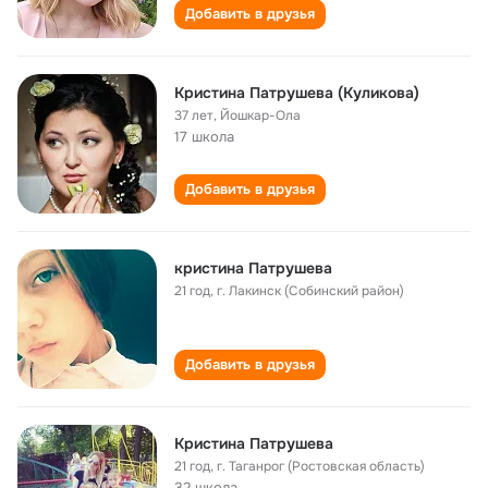
Добавить в друзья
Кристина Патрушева (Куликова)
37 лет
,
Йошкар-Ола
17 школа
Добавить в друзья
кристина Патрушева
21 год
,
г. Лакинск (Собинский район)
Добавить в друзья
Кристина Патрушева
21 год
,
г. Таганрог (Ростовская область)
32 школа