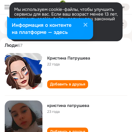
Войти
Мы используем cookie-файлы, чтобы улучшить
сервисы для вас. Если ваш возраст менее 13 лет,
настроить cookie-файлы должен ваш законный
kristina patrusheva
Поиск
представитель.
Больше информации
Информация о контенте
по
людям
Разрешить все
Настроить
на платформе — здесь
Люди
67
Кристина Патрушева
22 года
Добавить в друзья
кристина патрушева
23 года
Добавить в друзья