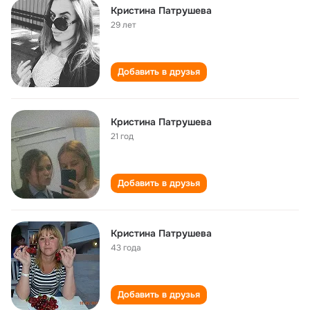
Кристина Патрушева
29 лет
Добавить в друзья
Кристина Патрушева
21 год
Добавить в друзья
Кристина Патрушева
43 года
Добавить в друзья