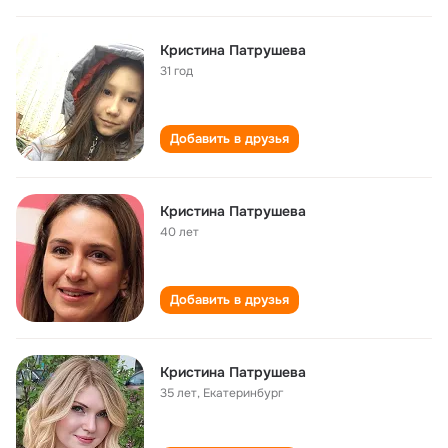
Кристина Патрушева
31 год
Добавить в друзья
Кристина Патрушева
40 лет
Добавить в друзья
Кристина Патрушева
35 лет
,
Екатеринбург