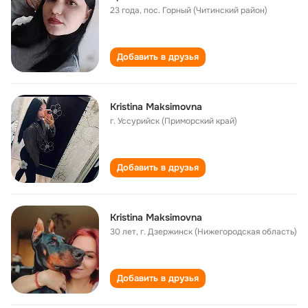
23 года
,
пос. Горный (Читинский район)
Добавить в друзья
Kristina Maksimovna
г. Уссурийск (Приморский край)
Добавить в друзья
Kristina Maksimovna
30 лет
,
г. Дзержинск (Нижегородская область)
Добавить в друзья