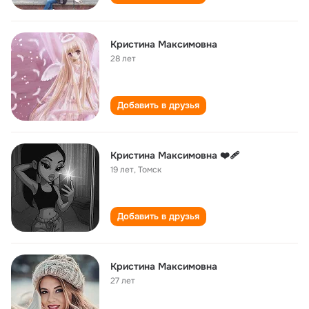
Кристина Максимовна
28 лет
Добавить в друзья
Кристина Максимовна ❤️‍🩹
19 лет
,
Томск
Добавить в друзья
Кристина Максимовна
27 лет