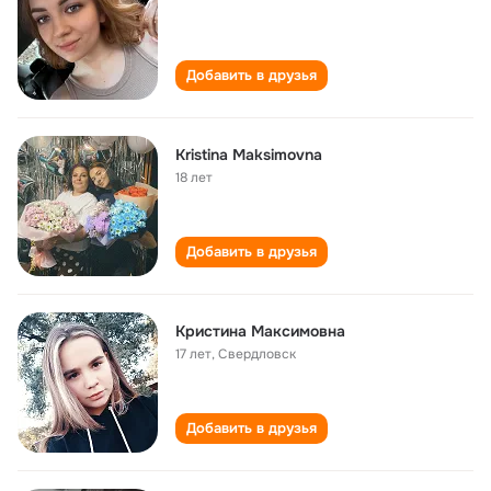
Добавить в друзья
Kristina Maksimovna
18 лет
Добавить в друзья
Кристина Максимовна
17 лет
,
Свердловск
Добавить в друзья