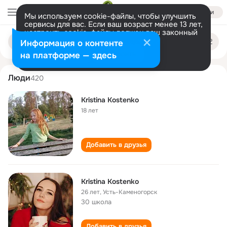
Войти
Мы используем cookie-файлы, чтобы улучшить
сервисы для вас. Если ваш возраст менее 13 лет,
настроить cookie-файлы должен ваш законный
kristina kostenko
Поиск
представитель.
Больше информации
Информация о контенте
по
людям
Разрешить все
Настроить
на платформе — здесь
Люди
420
Kristina Kostenko
18 лет
Добавить в друзья
Kristina Kostenko
26 лет
,
Усть-Каменогорск
30 школа
Добавить в друзья