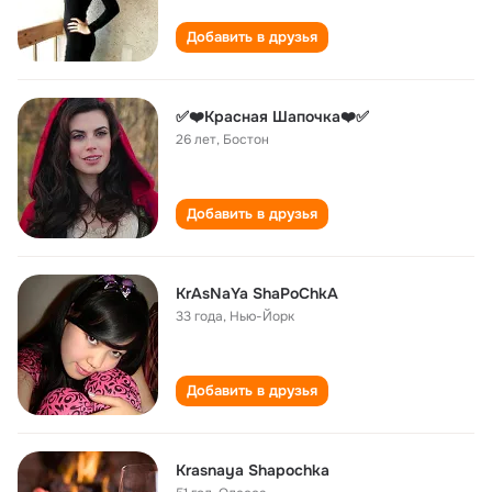
Добавить в друзья
✅❤️Красная Шапочка❤️✅
26 лет
,
Бостон
Добавить в друзья
KrAsNaYa ShaPoChkA
33 года
,
Нью-Йорк
Добавить в друзья
Krasnaya Shapochka