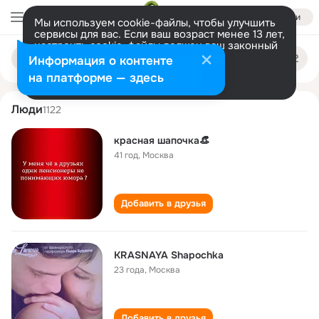
Войти
Мы используем cookie-файлы, чтобы улучшить
сервисы для вас. Если ваш возраст менее 13 лет,
настроить cookie-файлы должен ваш законный
krasnaya shapochka
Поиск
представитель.
Больше информации
Информация о контенте
по
людям
Разрешить все
Настроить
на платформе — здесь
Люди
1122
красная шапочка👒
41 год
,
Москва
Добавить в друзья
KRASNAYA Shapochka
23 года
,
Москва
Добавить в друзья