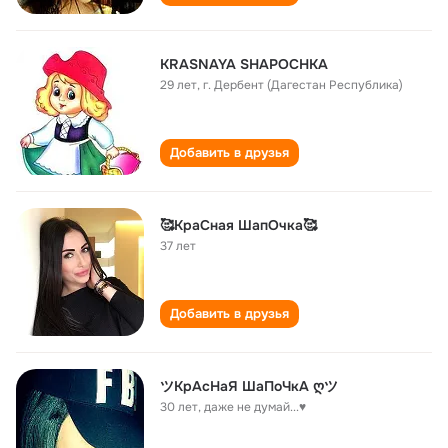
KRASNAYA SHAPOCHKA
29 лет
,
г. Дербент (Дагестан Республика)
Добавить в друзья
🥰КраСная ШапОчка🥰
37 лет
Добавить в друзья
ツКрАсНаЯ ШаПоЧкА ღツ
30 лет
,
даже не думай...♥