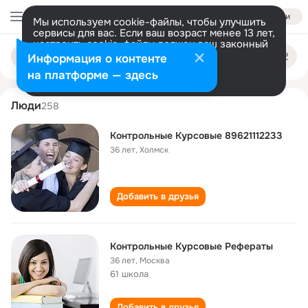
Войти
Мы используем cookie-файлы, чтобы улучшить
сервисы для вас. Если ваш возраст менее 13 лет,
настроить cookie-файлы должен ваш законный
kontrolnye kursovye
Поиск
представитель.
Больше информации
Информация о контенте
по
людям
Разрешить все
Настроить
на платформе — здесь
Люди
258
Контрольные Курсовые 89621112233
36 лет
,
Холмск
Добавить в друзья
Контрольные Курсовые Рефераты
36 лет
,
Москва
61 школа
Добавить в друзья