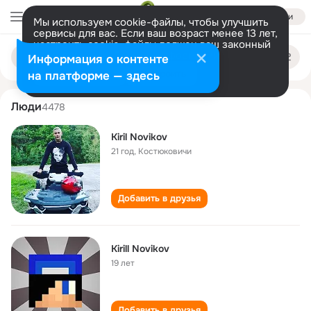
Войти
Мы используем cookie-файлы, чтобы улучшить
сервисы для вас. Если ваш возраст менее 13 лет,
настроить cookie-файлы должен ваш законный
kiril novikov
Поиск
представитель.
Больше информации
Информация о контенте
по
людям
Разрешить все
Настроить
на платформе — здесь
Люди
4478
Kiril Novikov
21 год
,
Костюковичи
Добавить в друзья
Kirill Novikov
19 лет
Добавить в друзья