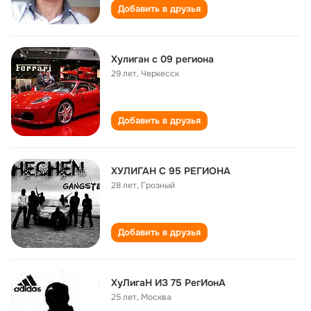
Добавить в друзья
Хулиган с 09 региона
29 лет
,
Черкесск
Добавить в друзья
ХУЛИГАН С 95 РЕГИОНА
28 лет
,
Грозный
Добавить в друзья
ХуЛигаН ИЗ 75 РегИонА
25 лет
,
Москва