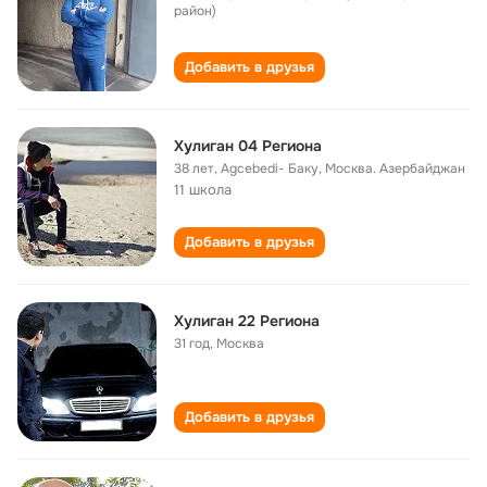
район)
Добавить в друзья
Хулиган 04 Региона
38 лет
,
Agcebedi- Баку, Москва. Азербайджан
11 школа
Добавить в друзья
Хулиган 22 Региона
31 год
,
Москва
Добавить в друзья