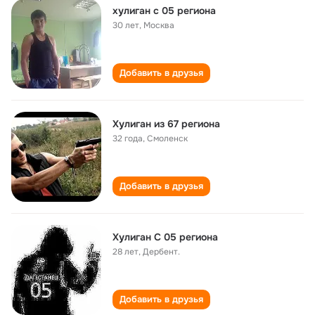
хулиган с 05 региона
30 лет
,
Москва
Добавить в друзья
Хулиган из 67 региона
32 года
,
Смоленск
Добавить в друзья
Хулиган С 05 региона
28 лет
,
Дербент.
Добавить в друзья