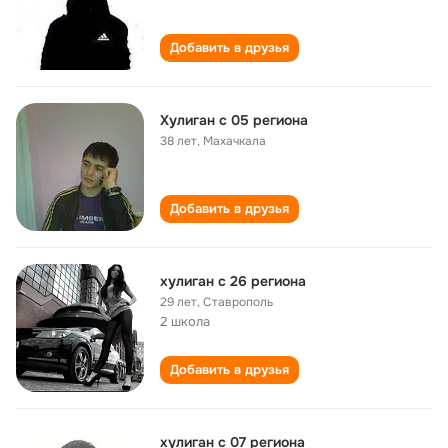
Добавить в друзья
Хулиган с 05 региона
38 лет
,
Махачкала
Добавить в друзья
хулиган с 26 региона
29 лет
,
Ставрополь
2 школа
Добавить в друзья
хулиган с 07 региона