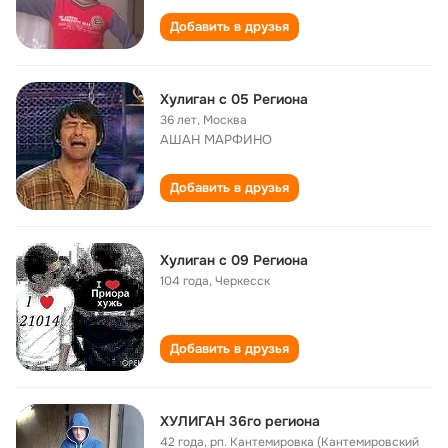
Добавить в друзья
Хулиган с 05 Региона
36 лет
,
Москва
АШАН МАРФИНО
Добавить в друзья
Хулиган с 09 Региона
104 года
,
Черкесск
Добавить в друзья
ХУЛИГАН 36го региона
42 года
,
рп. Кантемировка (Кантемировский