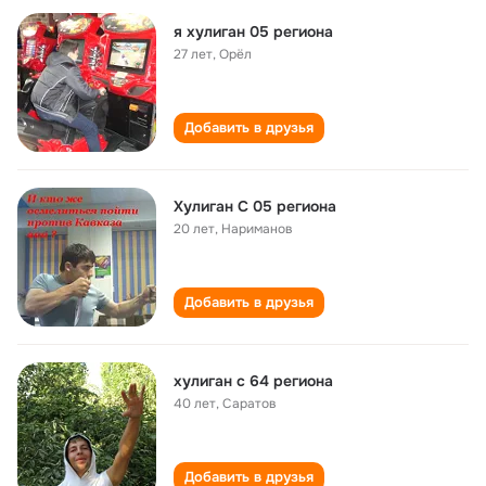
я хулиган 05 региона
27 лет
,
Орёл
Добавить в друзья
Хулиган С 05 региона
20 лет
,
Нариманов
Добавить в друзья
хулиган с 64 региона
40 лет
,
Саратов
Добавить в друзья