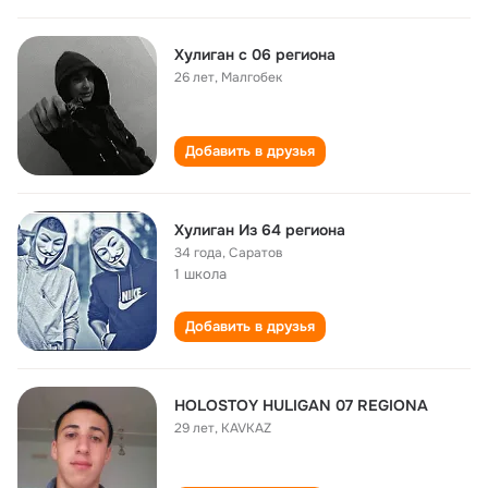
Хулиган с 06 региона
26 лет
,
Малгобек
Добавить в друзья
Хулиган Из 64 региона
34 года
,
Саратов
1 школа
Добавить в друзья
HOLOSTOY HULIGAN 07 REGIONA
29 лет
,
KAVKAZ