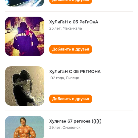
ХуЛиГаН с 05 РеГиОнА
25 лет
,
Махачкала
Добавить в друзья
ХуЛиГаН С 05 РЕГИОНА
102 года
,
Липецк
Добавить в друзья
Хулиган 67 региона ((((((
29 лет
,
Смоленск