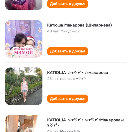
Добавить в друзья
Катюша Макарова (Шипарнева)
40 лет
,
Минусинск
Добавить в друзья
КАТЮША ☺♥♡♥°• ☺макарова
45 лет
,
москва☺♥♡♥°•
Добавить в друзья
КАТЮША ☺♥♡♥°• ☺♥♡♥°•Макарова☺
♥♡♥°•
45 лет
,
Москваああ