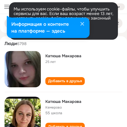
Войти
Мы используем cookie-файлы, чтобы улучшить
сервисы для вас. Если ваш возраст менее 13 лет,
настроить cookie-файлы должен ваш законный
katyusha makarova
Поиск
представитель.
Больше информации
Информация о контенте
по
людям
Разрешить все
Настроить
на платформе — здесь
Люди
6798
Катюша Макарова
25 лет
Добавить в друзья
Катюша Макарова
Кемерово
55 школа
Добавить в друзья