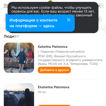
Войти
Мы используем cookie-файлы, чтобы улучшить
сервисы для вас. Если ваш возраст менее 13 лет,
настроить cookie-файлы должен ваш законный
katerina platonova
Поиск
представитель.
Больше информации
Информация о контенте
по
людям
Разрешить все
Настроить
на платформе — здесь
Люди
917
Katerina Platonova
г. Людиново (Людиновский район)
РГАУ (КФ), Филиал Российского
государственного аграрного университета
(бывш. МСХА им. К.А. Тимирязева, ТСХА)
Добавить в друзья
Ekaterina Platonova
56 лет