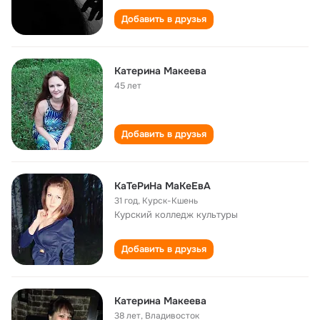
Добавить в друзья
Катерина Макеева
45 лет
Добавить в друзья
КаТеРиНа МаКеЕвА
31 год
,
Курск-Кшень
Курский колледж культуры
Добавить в друзья
Катерина Макеева
38 лет
,
Владивосток