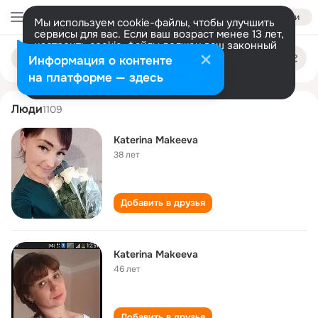
Войти
Мы используем cookie-файлы, чтобы улучшить
сервисы для вас. Если ваш возраст менее 13 лет,
настроить cookie-файлы должен ваш законный
katerina makeeva
Поиск
представитель.
Больше информации
Информация о контенте
по
людям
Разрешить все
Настроить
на платформе — здесь
Люди
1109
Katerina Makeeva
38 лет
Добавить в друзья
Katerina Makeeva
46 лет
Добавить в друзья