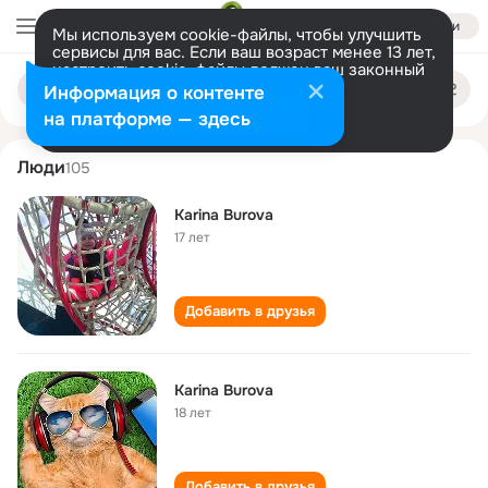
Войти
Мы используем cookie-файлы, чтобы улучшить
сервисы для вас. Если ваш возраст менее 13 лет,
настроить cookie-файлы должен ваш законный
karina burova
Поиск
представитель.
Больше информации
Информация о контенте
по
людям
Разрешить все
Настроить
на платформе — здесь
Люди
105
Karina Burova
17 лет
Добавить в друзья
Karina Burova
18 лет
Добавить в друзья