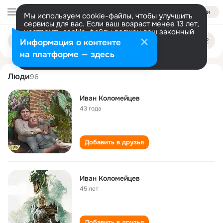
Войти
Мы используем cookie-файлы, чтобы улучшить
сервисы для вас. Если ваш возраст менее 13 лет,
настроить cookie-файлы должен ваш законный
ivan kolomeytsev
Поиск
представитель.
Больше информации
Информация о контенте
по
людям
Разрешить все
Настроить
на платформе — здесь
Люди
96
Иван Коломейцев
43 года
Добавить в друзья
Иван Коломейцев
45 лет
Добавить в друзья