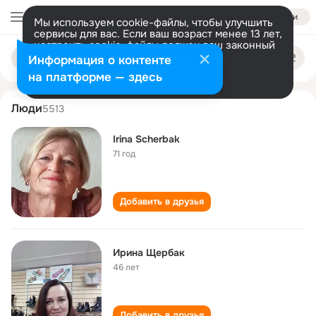
Войти
Мы используем cookie-файлы, чтобы улучшить
сервисы для вас. Если ваш возраст менее 13 лет,
настроить cookie-файлы должен ваш законный
irina scherbak
Поиск
представитель.
Больше информации
Информация о контенте
по
людям
Разрешить все
Настроить
на платформе — здесь
Люди
5513
Irina Scherbak
71 год
Добавить в друзья
Ирина Щербак
46 лет
Добавить в друзья