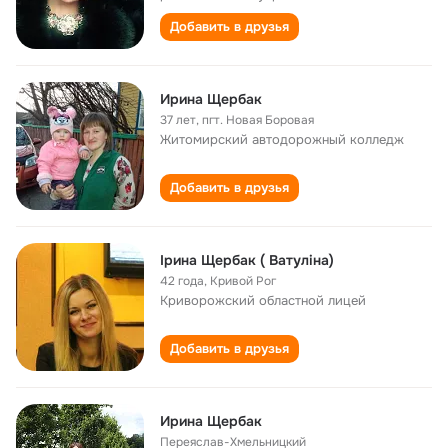
Добавить в друзья
Ирина Щербак
37 лет
,
пгт. Новая Боровая
Житомирский автодорожный колледж
Добавить в друзья
Ірина Щербак ( Ватуліна)
42 года
,
Кривой Рог
Криворожский областной лицей
Добавить в друзья
Ирина Щербак
Переяслав-Хмельницкий