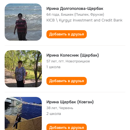
Ирина Долгополова-Щербак
64 года
,
Бишкек (Пишпек, Фрунзе)
KICB \ Kyrgyz Investment and Credit Bank
Добавить в друзья
Ирина Колесник (Щербак)
57 лет
,
пгт. Новотроицкое
1 школа
Добавить в друзья
Ирина Щербак (Ковган)
38 лет
,
Червень
2 школа
Добавить в друзья