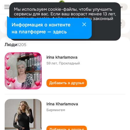
Войти
Мы используем cookie-файлы, чтобы улучшить
сервисы для вас. Если ваш возраст менее 13 лет,
настроить cookie-файлы должен ваш законный
irina kharlamova
Поиск
представитель.
Больше информации
Информация о контенте
по
людям
Разрешить все
Настроить
на платформе — здесь
Люди
1205
irina kharlamova
59 лет
,
Прохладный
Добавить в друзья
Irina Kharlamova
Бирмингем
Добавить в друзья