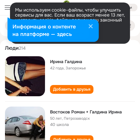
Войти
Мы используем cookie-файлы, чтобы улучшить
сервисы для вас. Если ваш возраст менее 13 лет,
настроить cookie-файлы должен ваш законный
irina galdina
Поиск
представитель.
Больше информации
Информация о контенте
по
людям
Разрешить все
Настроить
на платформе — здесь
Люди
214
Ирина Галдина
42 года
,
Запорожье
Добавить в друзья
Востоков Роман + Галдина Ирина
50 лет
,
Петрозаводск
40 школа
Добавить в друзья