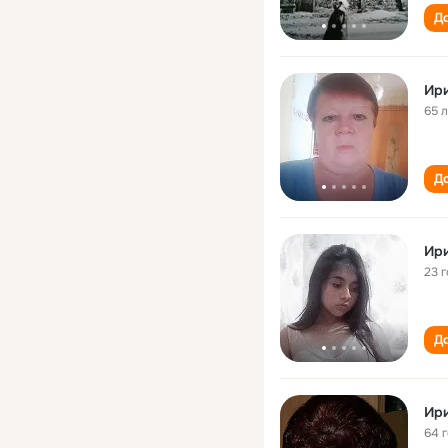
До
Ир
65 
До
Ир
23 
До
Ир
64 