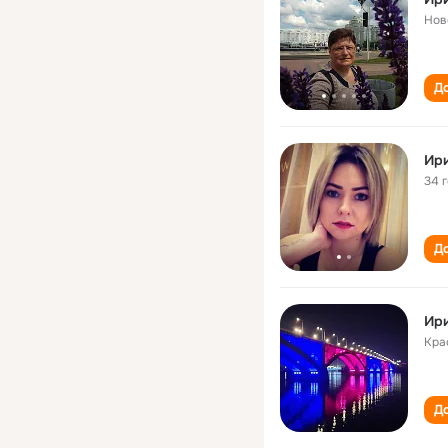
Нов
До
Ир
34 
До
Ир
Кра
До