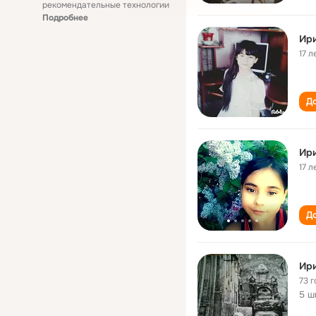
рекомендательные технологии
Подробнее
Ир
17 л
До
Ир
17 л
До
Ир
73 г
5 ш