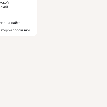
жской
ский
час на сайте
 второй половинки