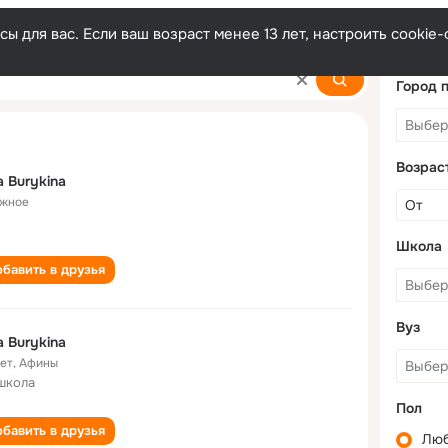
ы для вас. Если ваш возраст менее 13 лет, настроить cooki
Город 
Возрас
na Burykina
жное
Школа
бавить в друзья
Вуз
na Burykina
лет
,
Афины
школа
Пол
бавить в друзья
Лю