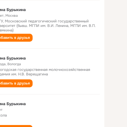
ина Бурыкина
лет
,
Москва
У, Московский педагогический государственный
верситет (бывш. МГПИ им. В.И. Ленина, МГПИ им. В.П.
емкина)
бавить в друзья
ина Бурыкина
года
,
Вологда
огодская государственная молочнохозяйственная
демия им. Н.В. Верещагина
бавить в друзья
ина Бурыкина
ет
кола