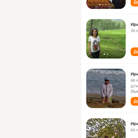
До
Ир
39 
До
Ир
68 
АГМ
(бы
До
Ири
63 