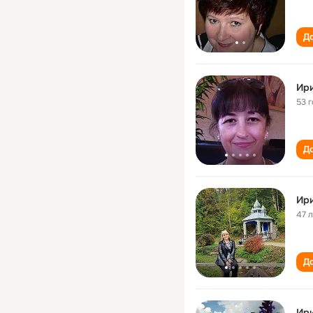
До
Ир
53 
До
Ир
47 
До
Ир