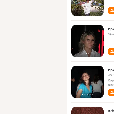
До
Ир
39 
До
Ир
45 
Кор
диз
До
❧♕