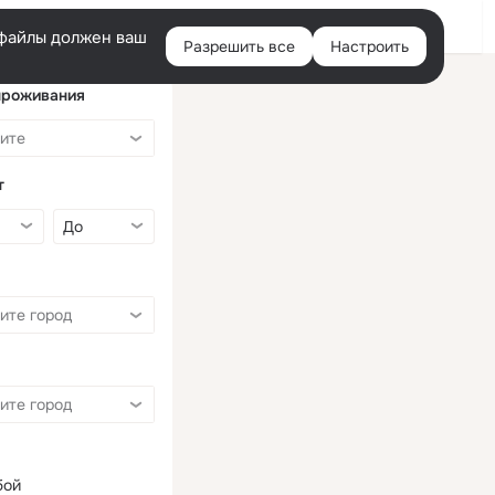
Войти
e-файлы должен ваш
Разрешить все
Настроить
Правая
колонка
проживания
т
бой