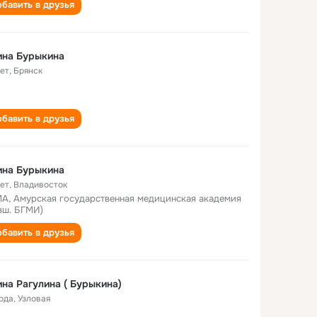
бавить в друзья
ина Бурыкина
лет
,
Брянск
бавить в друзья
ина Бурыкина
лет
,
Владивосток
А, Амурская государственная медицинская академия
вш. БГМИ)
бавить в друзья
на Рагулина ( Бурыкина)
года
,
Узловая