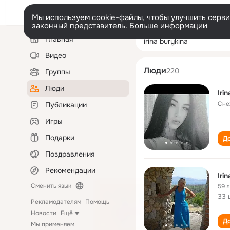
Мы используем cookie-файлы, чтобы улучшить сервис
законный представитель.
Больше информации
Левая
Поиск
Главная
irina burykina
колонка
по
людям
Видео
Люди
220
Группы
Люди
Iri
Сне
Публикации
Игры
Подарки
До
Поздравления
Рекомендации
Iri
Сменить язык
59 
33 
Рекламодателям
Помощь
Новости
Ещё
До
Мы применяем