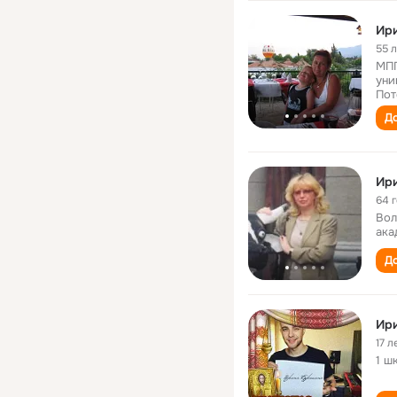
Ир
55 
МПГ
уни
Пот
До
Ир
64 
Вол
ака
До
Ир
17 л
1 ш