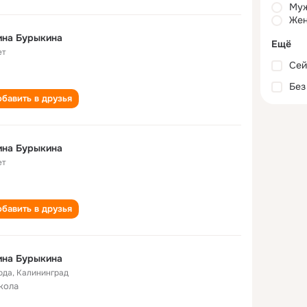
Му
Жен
ина Бурыкина
Ещё
ет
Сей
Без
бавить в друзья
ина Бурыкина
ет
бавить в друзья
ина Бурыкина
ода
,
Калининград
кола