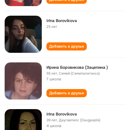
Irina Borovikova
25 лет
Добавить в друзья
Ирина Боровикова (Зацепина )
55 лет
,
Семей (Семипалатинск)
7 школа
Добавить в друзья
Irina Borovikova
39 лет
,
Даугавпилс (Daugavpils)
4 школа