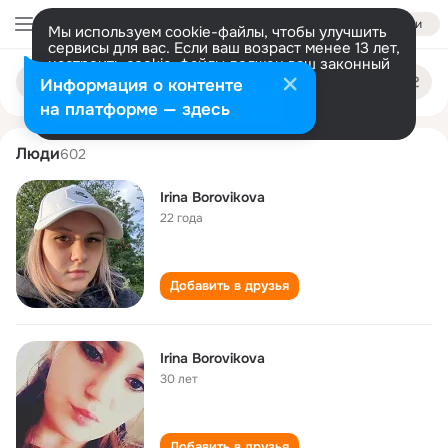
Войти
Мы используем cookie-файлы, чтобы улучшить
сервисы для вас. Если ваш возраст менее 13 лет,
настроить cookie-файлы должен ваш законный
irina borovikova
Поиск
представитель.
Больше информации
Информация о контенте
по
людям
Разрешить все
Настроить
на платформе — здесь
Люди
602
Irina Borovikova
22 года
Добавить в друзья
Irina Borovikova
30 лет
Добавить в друзья