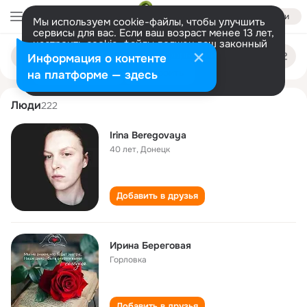
Войти
Мы используем cookie-файлы, чтобы улучшить
сервисы для вас. Если ваш возраст менее 13 лет,
настроить cookie-файлы должен ваш законный
irina beregovaya
Поиск
представитель.
Больше информации
Информация о контенте
по
людям
Разрешить все
Настроить
на платформе — здесь
Люди
222
Irina Beregovaya
40 лет
,
Донецк
Добавить в друзья
Ирина Береговая
Горловка
Добавить в друзья