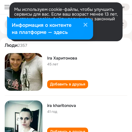
Войти
Мы используем cookie-файлы, чтобы улучшить
сервисы для вас. Если ваш возраст менее 13 лет,
настроить cookie-файлы должен ваш законный
ira kharitonova
Поиск
представитель.
Больше информации
Информация о контенте
по
людям
Разрешить все
Настроить
на платформе — здесь
Люди
2357
Ira Харитонова
45 лет
Добавить в друзья
ira kharitonova
41 год
Добавить в друзья