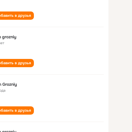
бавить в друзья
n grozniy
лет
бавить в друзья
n Grozniy
года
бавить в друзья
n grozniy