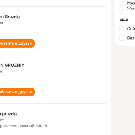
Му
Жен
nn Grozniy
Ещё
од
Сей
Без
бавить в друзья
AN GROZNIY
лет
бавить в друзья
n grozniy
лет
профессиональный лицей