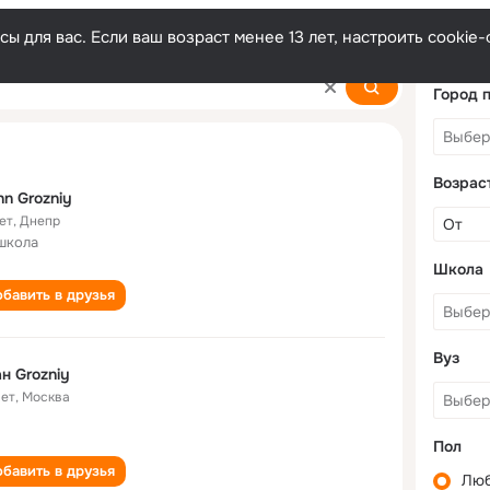
ы для вас. Если ваш возраст менее 13 лет, настроить cooki
Город 
Возрас
nn Grozniy
ет
,
Днепр
школа
Школа
бавить в друзья
Вуз
н Grozniy
лет
,
Москва
Пол
бавить в друзья
Лю