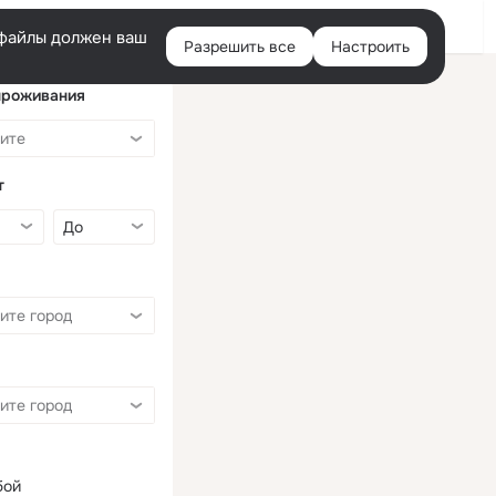
Войти
e-файлы должен ваш
Разрешить все
Настроить
Правая
колонка
проживания
т
бой