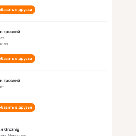
бавить в друзья
н грозний
лет
кола
бавить в друзья
н грозний
лет
бавить в друзья
н Grozniy
года
,
Мурманск