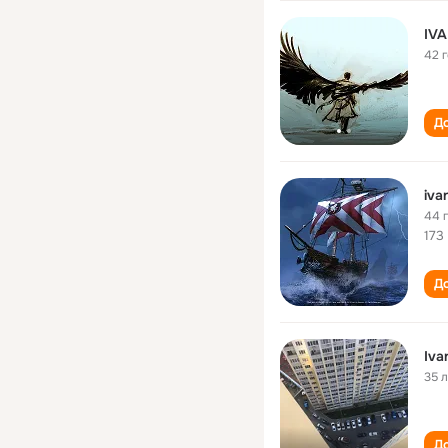
IV
42 
До
iva
44 
173
До
Iva
35 
До