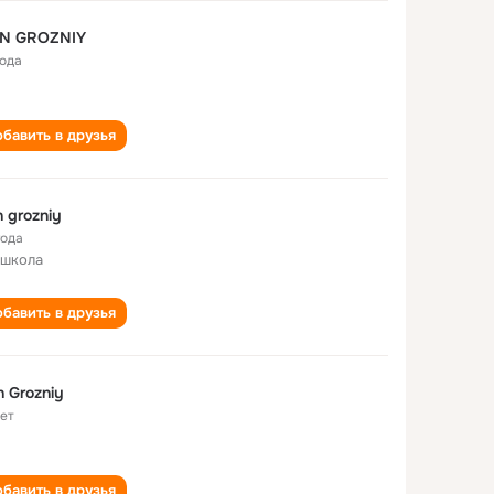
AN GROZNIY
года
бавить в друзья
n grozniy
года
 школа
бавить в друзья
n Grozniy
лет
бавить в друзья