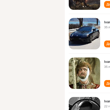
До
Iva
35 
До
Iva
35 
До
Iva
22 