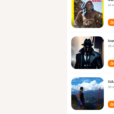
14 л
До
Iva
35 
До
IV
35 
До