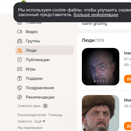
Мы используем cookie-файлы, чтобы улучшить сервис
законный представитель.
Больше информации
Левая
Поиск
Главная
ioann grozniy
колонка
по
людям
Видео
Люди
7309
Группы
Люди
Ioa
67 л
Публикации
49 
Игры
Подарки
До
Поздравления
Рекомендации
Иоа
Сменить язык
48 
Рекламодателям
Помощь
Новости
Ещё
До
Мы применяем