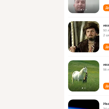
До
ива
50 
2 ш
До
ива
56 
До
Ива
34 