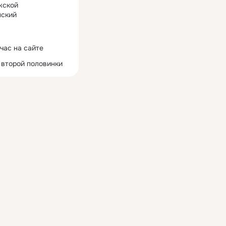
жской
ский
час на сайте
 второй половинки