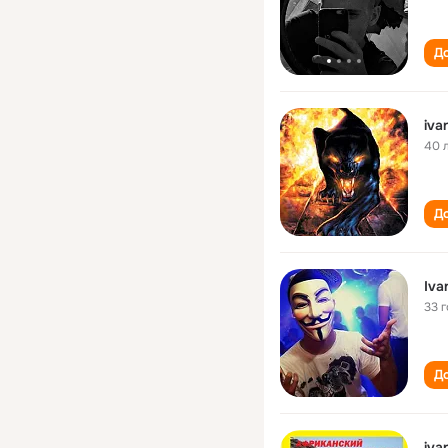
До
iva
40 
До
Iva
33 
До
iva