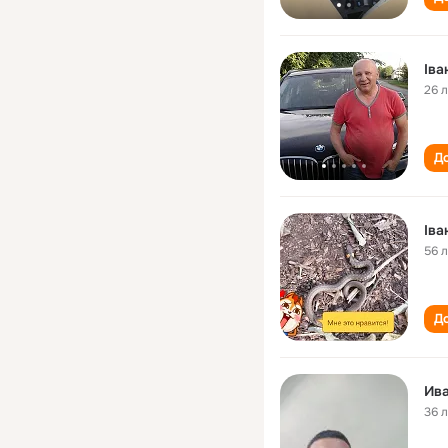
Іва
26 
До
Іва
56 
До
Ива
36 