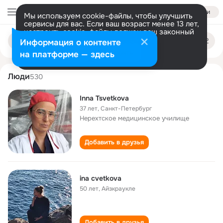
Войти
Мы используем cookie-файлы, чтобы улучшить
сервисы для вас. Если ваш возраст менее 13 лет,
настроить cookie-файлы должен ваш законный
inna tsvetkova
Поиск
представитель.
Больше информации
Информация о контенте
по
людям
Разрешить все
Настроить
на платформе — здесь
Люди
530
Inna Tsvetkova
37 лет
,
Санкт-Петербург
Нерехтское медицинское училище
Добавить в друзья
ina cvetkova
50 лет
,
Айзкраукле
Добавить в друзья