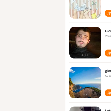
До
Gio
26 
До
gio
57 л
До
Lat