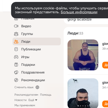
Мы используем cookie-файлы, чтобы улучшить сервис
законный представитель.
Больше информации
Левая
Поиск
Главная
giorgi lacabidze
колонка
по
людям
Видео
Люди
133
Группы
Люди
gio
39 
Публикации
Игры
Подарки
До
Поздравления
Рекомендации
gio
Сменить язык
34 
Рекламодателям
Помощь
Новости
Ещё
До
Мы применяем