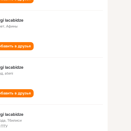
rgi lacabidze
лет
,
Афины
бавить в друзья
rgi lacabidze
од
,
ateni
бавить в друзья
rgi lacabidze
года
,
Тбилиси
 ПТУ