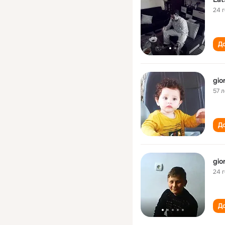
24 
До
gio
57 л
До
gio
24 
До