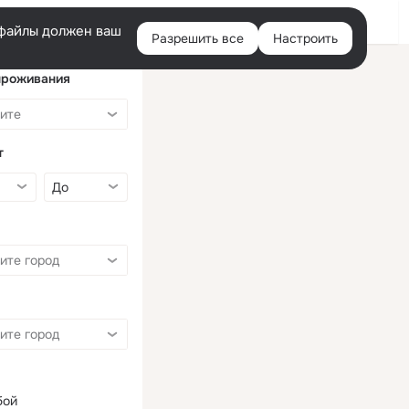
Войти
e-файлы должен ваш
Разрешить все
Настроить
Правая
колонка
проживания
т
бой