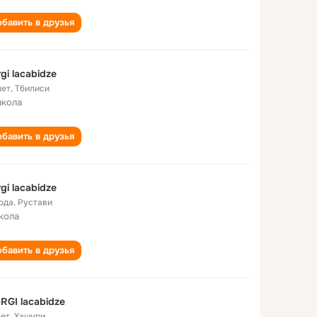
бавить в друзья
rgi lacabidze
лет
,
Тбилиси
школа
бавить в друзья
rgi lacabidze
года
,
Рустави
кола
бавить в друзья
RGI lacabidze
лет
,
Хашури