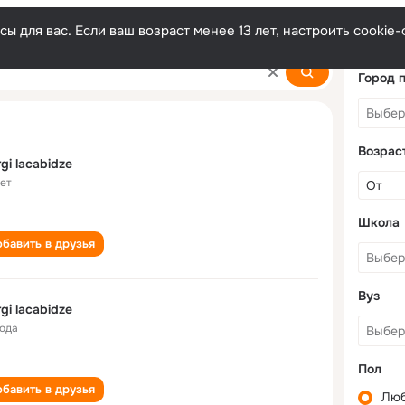
ы для вас. Если ваш возраст менее 13 лет, настроить cooki
Город 
Возрас
rgi lacabidze
лет
Школа
бавить в друзья
Вуз
rgi lacabidze
года
Пол
бавить в друзья
Лю