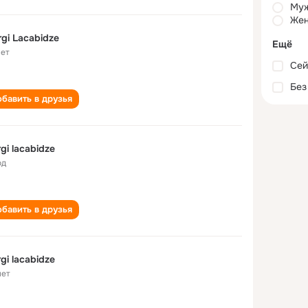
Му
Жен
rgi Lacabidze
Ещё
лет
Сей
Без
бавить в друзья
rgi lacabidze
од
бавить в друзья
rgi lacabidze
лет