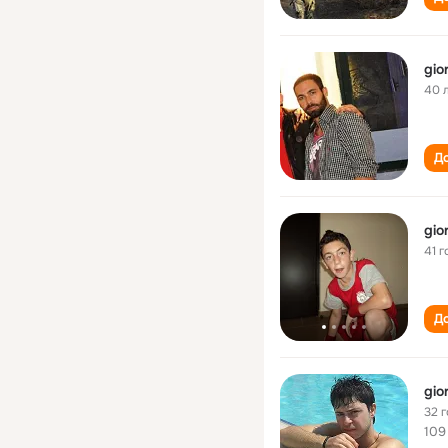
gio
40 
До
gio
41 г
До
gio
32 
109