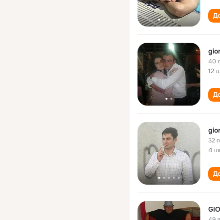
До
gio
40 
12 
До
gio
32 
4 ш
До
GIO
49 