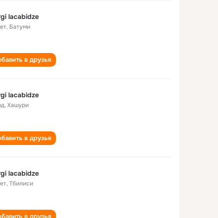
rgi lacabidze
лет
,
Батуми
бавить в друзья
rgi lacabidze
од
,
Хашури
бавить в друзья
rgi lacabidze
лет
,
Тбилиси
бавить в друзья