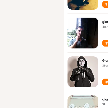
До
gio
48 
До
Gio
36 
До
gio
31 г