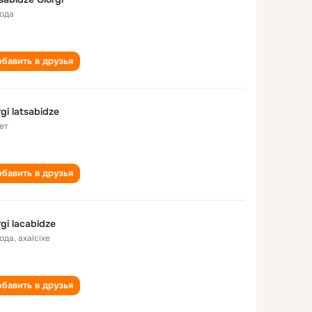
года
бавить в друзья
rgi latsabidze
ет
бавить в друзья
rgi lacabidze
года
,
axalcixe
бавить в друзья