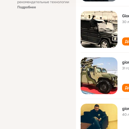
рекомендательные технологии
Подробнее
Gio
30 
До
gio
31 г
До
gio
40 