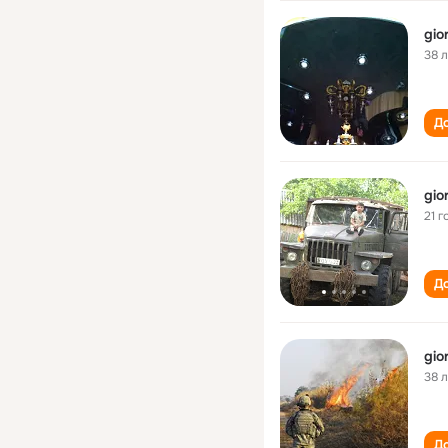
gio
38 
До
gio
21 г
До
gio
38 
До