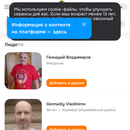
Войти
Мы используем cookie-файлы, чтобы улучшить
сервисы для вас. Если ваш возраст менее 13 лет,
настроить cookie-файлы должен ваш законный
gennadiy vladimirov
Поиск
представитель.
Больше информации
Информация о контенте
по
людям
Разрешить все
Настроить
на платформе — здесь
Люди
716
Геннадий Владимиров
Феодосия
Добавить в друзья
Gennadiy Vladimirov
56 лет
,
г. Ишимбай (Ишимбайский район)
Добавить в друзья