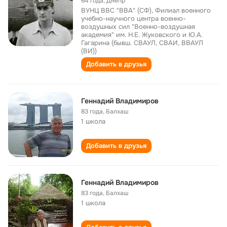
64 года
,
Днепр
ВУНЦ ВВС "ВВА" (СФ), Филиал военного
учебно-научного центра военно-
воздушных сил "Военно-воздушная
академия" им. Н.Е. Жуковского и Ю.А.
Гагарина (бывш. СВАУЛ, СВАИ, ВВАУЛ
(ВИ))
Добавить в друзья
Геннадий Владимиров
83 года
,
Балхаш
1 школа
Добавить в друзья
Геннадий Владимиров
83 года
,
Балхаш
1 школа