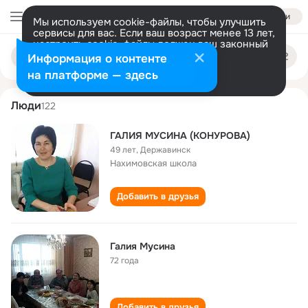
Войти
Мы используем cookie-файлы, чтобы улучшить
сервисы для вас. Если ваш возраст менее 13 лет,
настроить cookie-файлы должен ваш законный
galiya musina
Поиск
представитель.
Больше информации
Информация о контенте
по
людям
Разрешить все
Настроить
на платформе — здесь
Люди
122
ГАЛИЯ МУСИНА (КОНУРОВА)
49 лет
,
Державинск
Нахимовская школа
Добавить в друзья
Галия Мусина
72 года
Добавить в друзья