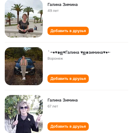
Галина Зимина
49 лет
Добавить в друзья
˙·•●♥๑ஐ♥Галина ♥ஐ๑зимина♥●•·
Воронеж
Добавить в друзья
Галина Зимина
67 лет
Добавить в друзья