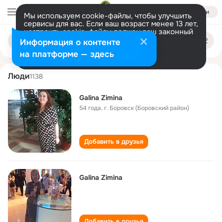
Войти
Мы используем cookie-файлы, чтобы улучшить
сервисы для вас. Если ваш возраст менее 13 лет,
настроить cookie-файлы должен ваш законный
galina zimina
Поиск
представитель.
Больше информации
Информация о контенте
по
людям
Разрешить все
Настроить
на платформе — здесь
Люди
1138
Galina Zimina
54 года
,
г. Боровск (Боровский район)
Добавить в друзья
Galina Zimina
Добавить в друзья