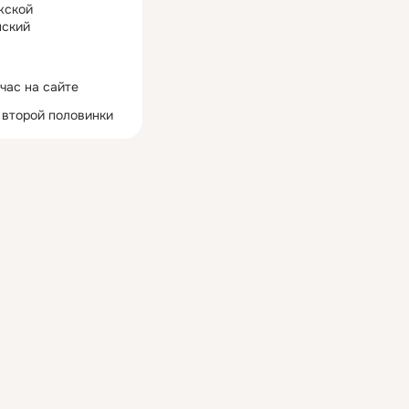
жской
ский
час на сайте
 второй половинки