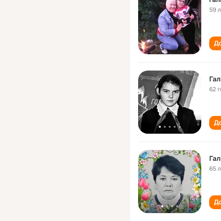
59 
До
Гал
62 
До
Гал
65 
До