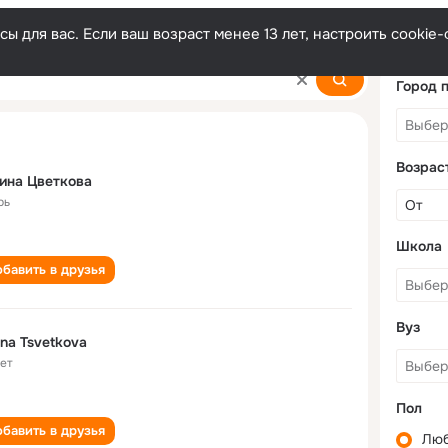
ы для вас. Если ваш возраст менее 13 лет, настроить cooki
Город 
Возрас
ина Цветкова
рь
Школа
бавить в друзья
Вуз
ina Tsvetkova
лет
Пол
бавить в друзья
Лю