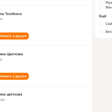
Му
Жен
ina Tsvetkova
Ещё
лет
Сей
Без
бавить в друзья
ина Цветкова
од
бавить в друзья
ина цветкова
года