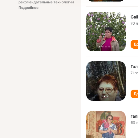
рекомендательные технологии
Подробнее
Gal
70 
До
Гал
71 г
До
гал
63 