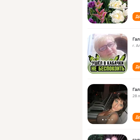
До
Гал
г. 
До
Гал
28 
До
гал