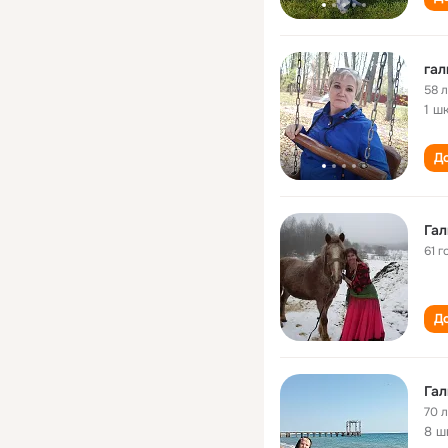
гал
58 
1 ш
До
Гал
61 г
До
Гал
70 
8 ш