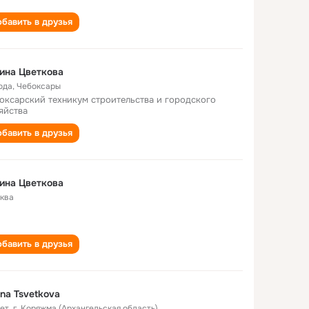
бавить в друзья
ина Цветкова
ода
,
Чебоксары
оксарский техникум строительства и городского
яйства
бавить в друзья
ина Цветкова
ква
бавить в друзья
ina Tsvetkova
лет
,
г. Коряжма (Архангельская область)