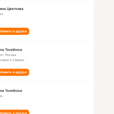
ина Цветкова
лет
бавить в друзья
ina Tsvetkova
лет
,
Москва
ковка и Сервис
бавить в друзья
ina Tsvetkova
рь
бавить в друзья