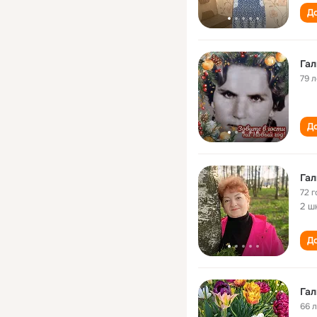
До
Гал
79 л
До
Гал
72 г
2 ш
До
Гал
66 