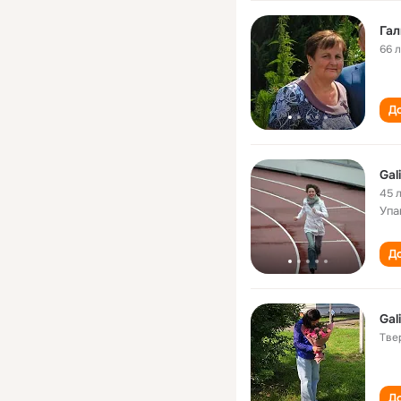
Гал
66 
До
Gal
45 
Упа
До
Gal
Тве
До