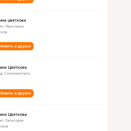
ина цветкова
лет
,
Ярославль
кола
бавить в друзья
ина Цветкова
од
,
Солнечногорск
бавить в друзья
ина Цветкова
лет
,
Евпатория
кола