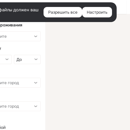
Войти
e-файлы должен ваш
Разрешить все
Настроить
Правая
колонка
проживания
т
бой