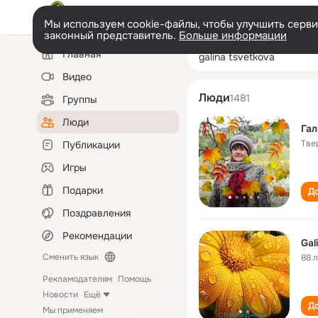
Мы используем cookie-файлы, чтобы улучшить сервис
законный представитель.
Больше информации
Левая
Поиск
Главная
galina tsvetkova
колонка
по
людям
Видео
Люди
1481
Группы
Люди
Гал
Тве
Публикации
Игры
Подарки
До
Поздравления
Рекомендации
Gal
Сменить язык
88 
Рекламодателям
Помощь
Новости
Ещё
До
Мы применяем