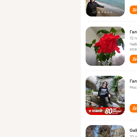
До
Гал
72 г
Чеб
хоз
До
Гал
Мос
До
Gal
70 