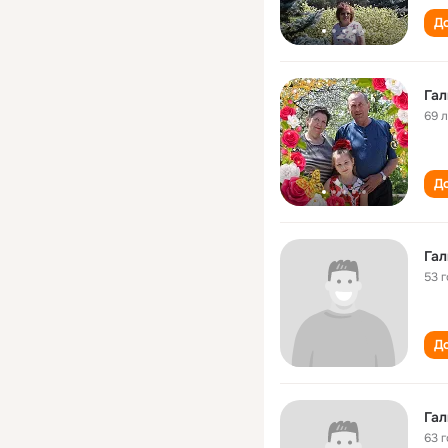
До
Гал
69 
До
Гал
53 
До
Гал
63 