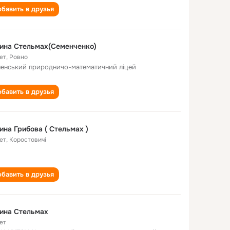
бавить в друзья
ина Стельмах(Семенченко)
ет
,
Ровно
ненський природничо-математичний ліцей
бавить в друзья
ина Грибова ( Стельмах )
ет
,
Коростовичі
бавить в друзья
ина Стельмах
ет