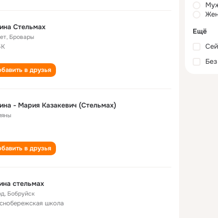
Му
Жен
ина Стельмах
Ещё
лет
,
Бровары
Сей
БК
Без
бавить в друзья
ина - Мария Казакевич (Стельмах)
яны
бавить в друзья
ина стельмах
од
,
Бобруйск
снобережская школа