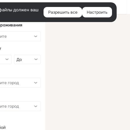
Войти
e-файлы должен ваш
Разрешить все
Настроить
Правая
колонка
проживания
т
бой