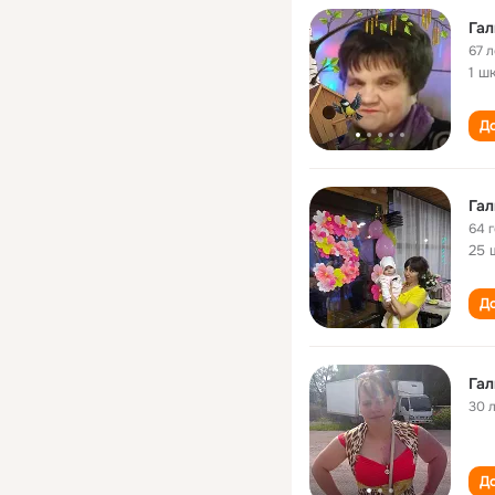
Гал
67 л
1 ш
До
Гал
64 
25 
До
Гал
30 
До