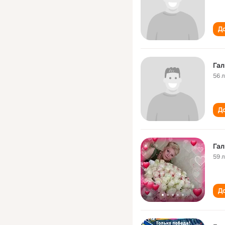
До
Гал
56 
До
Гал
59 
До