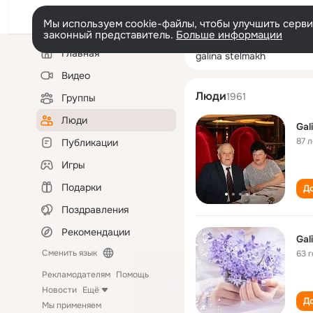
Мы используем cookie-файлы, чтобы улучшить сервис
законный представитель.
Больше информации
Левая
Поиск
Главная
galina stelmakh
колонка
по
людям
Видео
Люди
1961
Группы
Люди
Gal
87 л
Публикации
Игры
Подарки
До
Поздравления
Рекомендации
Gal
Сменить язык
63 
Рекламодателям
Помощь
Новости
Ещё
До
Мы применяем