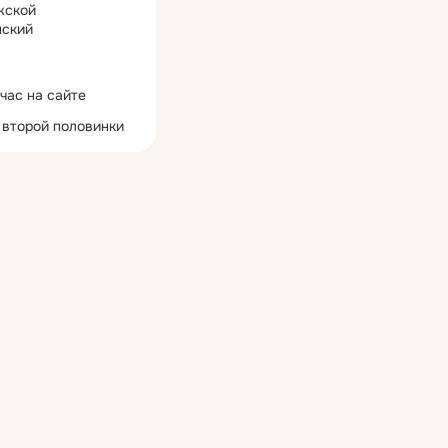
жской
ский
час на сайте
 второй половинки