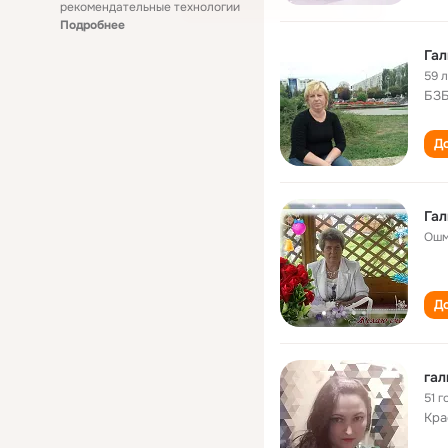
рекомендательные технологии
Подробнее
Гал
59 
БЗ
До
Гал
Ошм
До
гал
51 г
Кра