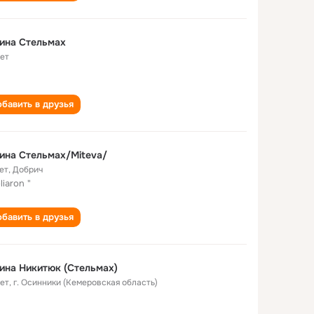
ина Стельмах
лет
бавить в друзья
ина Стельмах/Miteva/
ет
,
Добрич
liaron "
бавить в друзья
ина Никитюк (Стельмах)
лет
,
г. Осинники (Кемеровская область)