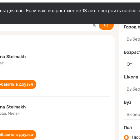
ы для вас. Если ваш возраст менее 13 лет, настроить cooki
Город 
Возрас
ina Stelmakh
ет
Школа
бавить в друзья
Вуз
ina Stelmakh
года
,
Милан
Пол
бавить в друзья
Лю