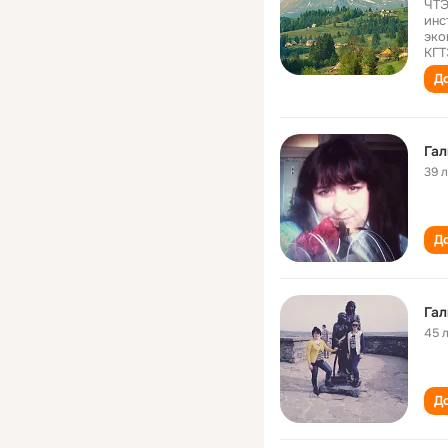
ЧТЭ
инс
эко
КГТ
До
Гал
39 
До
Гал
45 
До