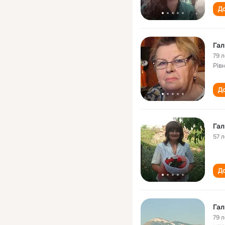
До
Гал
79 л
Рів
До
Гал
57 л
До
Гал
79 л