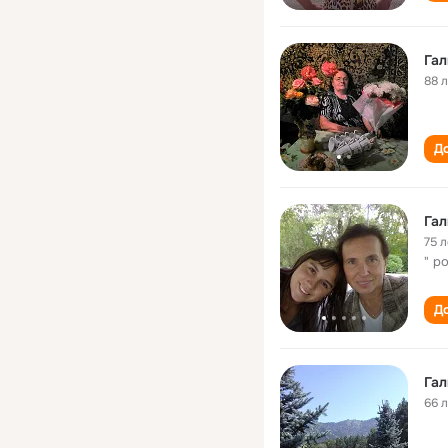
Гал
88 
До
Гал
75 л
" po
До
Гал
66 