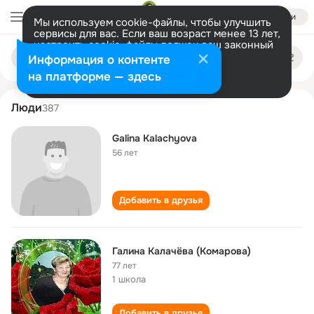
Войти
Мы используем cookie-файлы, чтобы улучшить
сервисы для вас. Если ваш возраст менее 13 лет,
настроить cookie-файлы должен ваш законный
galina kalacheva
Поиск
представитель.
Больше информации
Информация о контенте
по
людям
Разрешить все
Настроить
на платформе — здесь
Люди
387
Galina Kalachyova
56 лет
Добавить в друзья
Галина Калачёва (Комарова)
77 лет
1 школа
Добавить в друзья