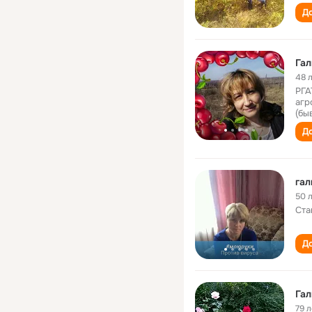
До
Гал
48 
РГА
агр
(бы
До
гал
50 
Ста
До
Гал
79 л