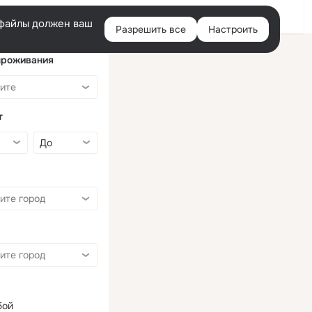
Войти
e-файлы должен ваш
Разрешить все
Настроить
Правая
колонка
проживания
т
бой