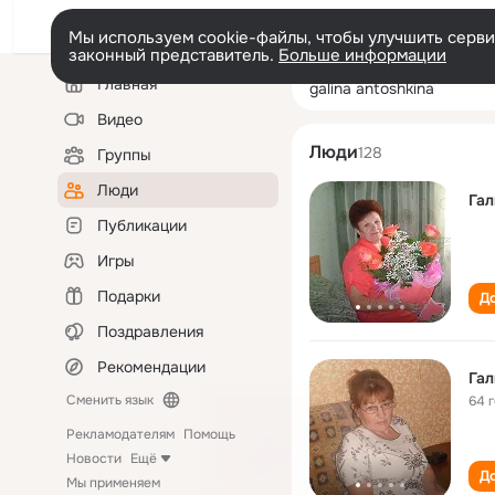
Мы используем cookie-файлы, чтобы улучшить сервис
законный представитель.
Больше информации
Левая
Поиск
Главная
galina antoshkin
колонка
по
людям
Видео
Люди
128
Группы
Люди
Гал
Публикации
Игры
Подарки
До
Поздравления
Рекомендации
Гал
Сменить язык
64 
Рекламодателям
Помощь
Новости
Ещё
До
Мы применяем