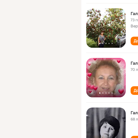
Гал
73 г
Вер
До
Гал
70 
До
Гал
68 