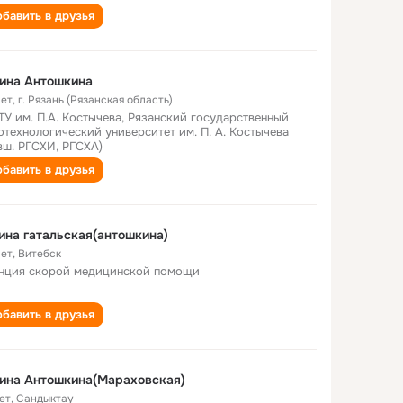
бавить в друзья
ина Антошкина
лет
,
г. Рязань (Рязанская область)
ТУ им. П.А. Костычева, Рязанский государственный
отехнологический университет им. П. А. Костычева
вш. РГСХИ, РГСХА)
бавить в друзья
ина гатальская(антошкина)
лет
,
Витебск
нция скорой медицинской помощи
бавить в друзья
ина Антошкина(Мараховская)
ет
,
Сандыктау