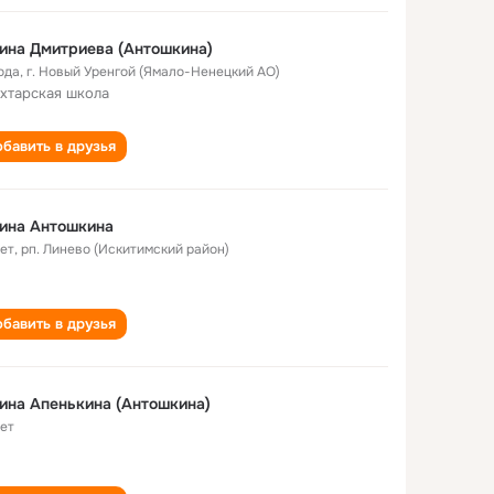
ина Дмитриева (Антошкина)
ода
,
г. Новый Уренгой (Ямало-Ненецкий АО)
хтарская школа
бавить в друзья
ина Антошкина
лет
,
рп. Линево (Искитимский район)
бавить в друзья
ина Апенькина (Антошкина)
лет