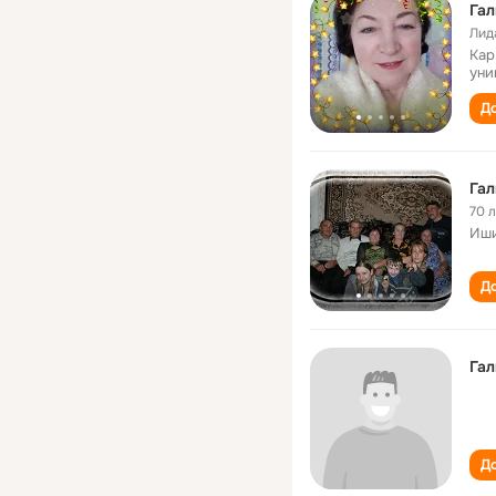
Гал
Лид
Кар
уни
До
Гал
70 
Иши
До
Гал
До