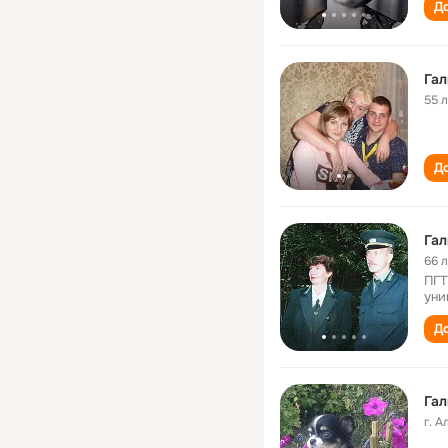
До
Га
55 
До
Гал
66 
ПГТ
уни
До
Гал
г. 