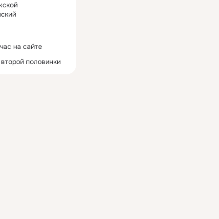
жской
ский
час на сайте
 второй половинки