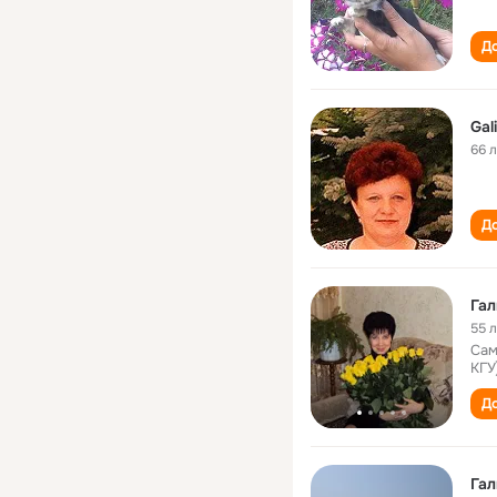
До
Gal
66 
До
Гал
55 
Сам
КГУ
До
Гал