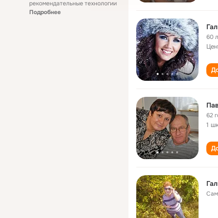
рекомендательные технологии
Подробнее
Гал
60 
Цен
До
Пав
62 
1 ш
До
Гал
Сам