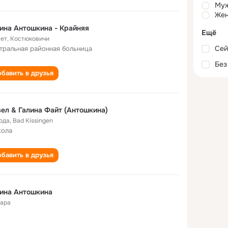
Му
Жен
ина Антошкина - Крайняя
Ещё
лет
,
Костюковичи
Сей
тральная районная больница
Без
бавить в друзья
ел & Галина Файт (Антошкина)
года
,
Bad Kissingen
кола
бавить в друзья
ина Антошкина
ара