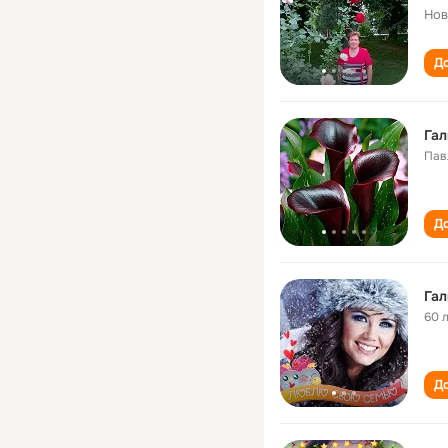
Нов
До
Гал
Пав
До
Гал
60 
До