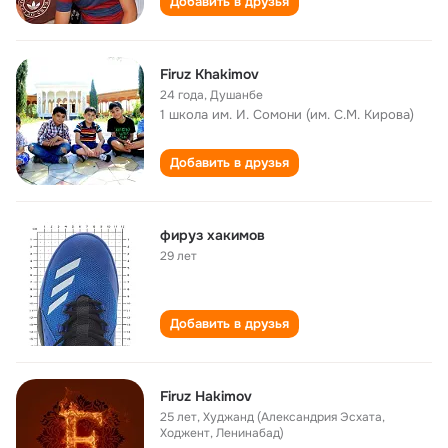
Добавить в друзья
Firuz Khakimov
24 года
,
Душанбе
1 школа им. И. Сомони (им. С.М. Кирова)
Добавить в друзья
фируз хакимов
29 лет
Добавить в друзья
Firuz Hakimov
25 лет
,
Худжанд (Александрия Эсхата,
Ходжент, Ленинабад)