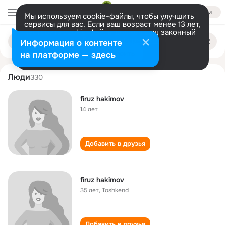
Войти
Мы используем cookie-файлы, чтобы улучшить
сервисы для вас. Если ваш возраст менее 13 лет,
настроить cookie-файлы должен ваш законный
firuz khakimov
Поиск
представитель.
Больше информации
Информация о контенте
по
людям
Разрешить все
Настроить
на платформе — здесь
Люди
330
firuz hakimov
14 лет
Добавить в друзья
firuz hakimov
35 лет
,
Toshkend
Добавить в друзья